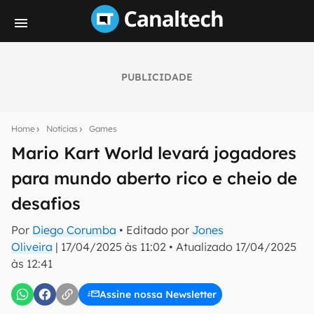
PUBLICIDADE
Seu resumo inteligente do mundo tech!
Assine a newsletter do Canaltech e receba
Home
Notícias
Games
notícias e reviews sobre tecnologia em primeira
mão.
Mario Kart World levará jogadores
para mundo aberto rico e cheio de
E-mail
desafios
Por
Diego Corumba
• Editado por
Jones
inscreva-se
Oliveira
|
17/04/2025 às 11:02
•
Atualizado
17/04/2025
às 12:41
Confirmo que li, aceito e concordo com os
Termos de
Uso e Política de Privacidade do Canaltech.
Assine nossa Newsletter