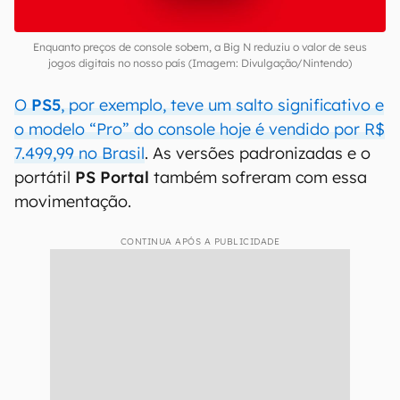
Enquanto preços de console sobem, a Big N reduziu o valor de seus
jogos digitais no nosso país (Imagem: Divulgação/Nintendo)
O
PS5
, por exemplo, teve um salto significativo e
o modelo “Pro” do console hoje é vendido por R$
7.499,99 no Brasil
. As versões padronizadas e o
portátil
PS Portal
também sofreram com essa
movimentação.
CONTINUA APÓS A PUBLICIDADE