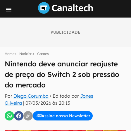
PUBLICIDADE
Seu resumo inteligente do mundo tech!
Assine a newsletter do Canaltech e receba
Home
Notícias
Games
notícias e reviews sobre tecnologia em primeira
mão.
Nintendo deve anunciar reajuste
de preço do Switch 2 sob pressão
E-mail
do mercado
Por
Diego Corumba
• Editado por
Jones
inscreva-se
Oliveira
|
07/05/2026 às 20:15
Assine nossa Newsletter
Confirmo que li, aceito e concordo com os
Termos de
Uso e Política de Privacidade do Canaltech.