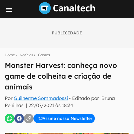
PUBLICIDADE
Seu resumo inteligente do mundo tech!
Assine a newsletter do Canaltech e receba
Home
Notícias
Games
notícias e reviews sobre tecnologia em primeira
mão.
Monster Harvest: conheça novo
game de colheita e criação de
E-mail
animais
Por
Guilherme Sommadossi
• Editado por
Bruna
inscreva-se
Penilhas
|
22/07/2021 às 18:34
Assine nossa Newsletter
Confirmo que li, aceito e concordo com os
Termos de
Uso e Política de Privacidade do Canaltech.