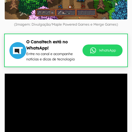
(Imagem: Divulgação/Maple Powered Games e Merge Games)
O Canaltech está no
WhatsApp!
WhatsApp
Entre no canal e acompanhe
notícias e dicas de tecnologia