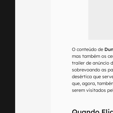
O conteúdo de
Du
mas também os cen
trailer de anúncio
sobrevoando as pai
desértica que serv
que, agora, também
serem visitados pe
Quando Flig