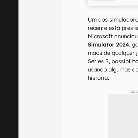
Um dos simuladore
recente está prest
Microsoft anuncio
Simulator 2024
, g
mãos de qualquer 
Series S, possibil
usando algumas da
história.
CON