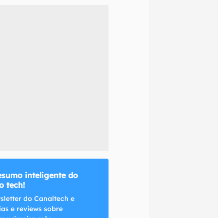
naltech.
esumo inteligente do
 tech!
sletter do Canaltech e
ias e reviews sobre