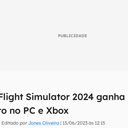
PUBLICIDADE
 Flight Simulator 2024 ganha
umo inteligente do mundo tech!
o no PC e Xbox
tter do Canaltech e receba notícias e reviews sobre tecnologia 
 Editado por
Jones Oliveira
|
13/06/2023 às 12:15