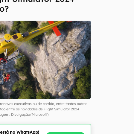
do?
ronaves executivas ou de corrida, entre tantos outros
tão entre as novidades de Flight Simulator 2024
agem: Divulgação/Microsoft)
 está no WhatsApp!