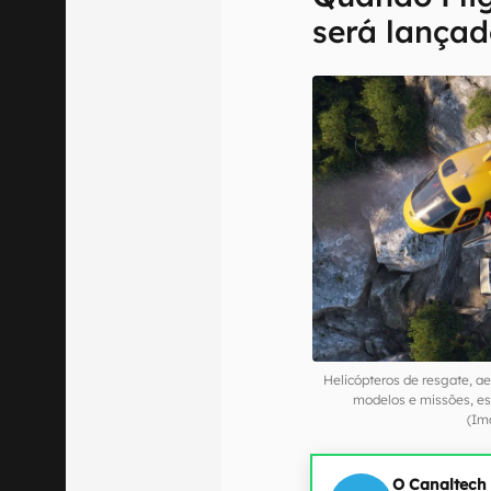
será lança
Helicópteros de resgate, ae
modelos e missões, es
(Im
O Canaltech