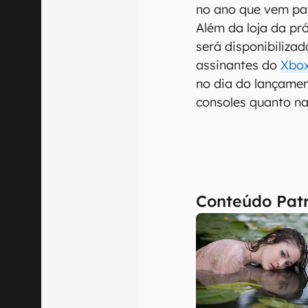
no ano que vem par
Além da loja da p
será disponibiliza
assinantes do
Xbo
no dia do lançame
consoles quanto n