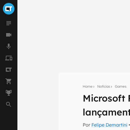
Home
Notícias
Games
Microsoft
Seu res
lançament
Assine a newsle
mão.
Por
Felipe Demartini
•