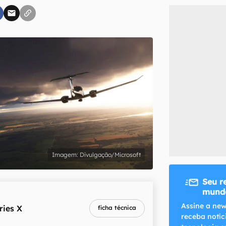
inscreva-se
li, aceito e concordo com os
Termos de Uso e Política de Privacidade do Ca
Divulgação/Microsoft
Seu r
mundo
melhor preço
Assine a new
ries X
ficha técnica
R$ 5.979,00
receba notíc