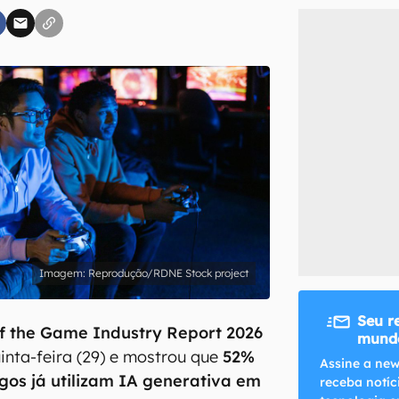
inscreva-se
li, aceito e concordo com os
Termos de Uso e Política de Privacidade do Ca
Reprodução/RDNE Stock project
Seu r
of the Game Industry Report 2026
mundo
uinta-feira (29) e mostrou que
52%
Assine a new
ogos já utilizam IA generativa em
receba notíc