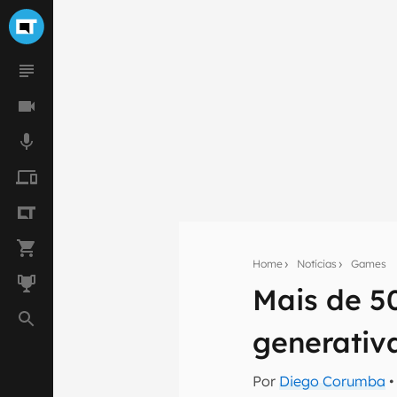
Home
Notícias
Games
Mais de 5
Seu res
generativ
Assine a newsle
mão.
Por
Diego Corumba
•