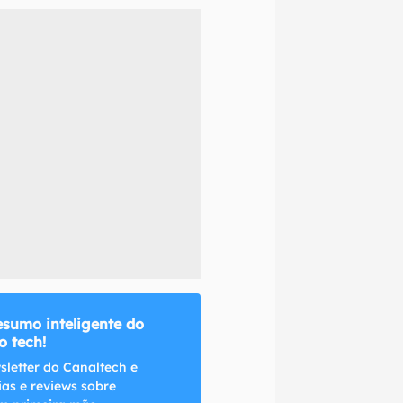
naltech.
esumo inteligente do
 tech!
sletter do Canaltech e
ias e reviews sobre