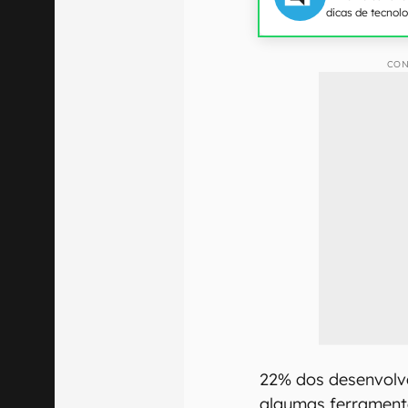
dicas de tecnol
CON
22% dos desenvolv
algumas ferramenta