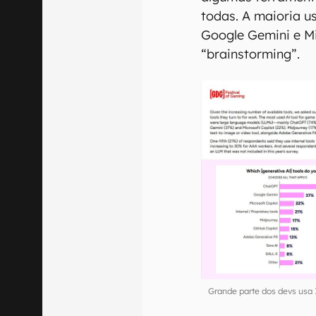
todas. A maioria u
Google Gemini e Mi
“brainstorming”.
Grande parte dos devs usa 