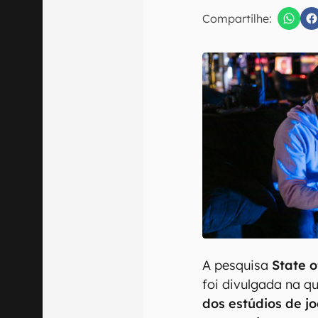
E-mail
Compartilhe:
Confirmo que 
A pesquisa
State 
foi divulgada na q
dos estúdios de j