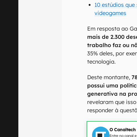
10 estúdios que
videogames
Em resposta ao Ga
mais de 2.300 des
trabalho faz ou nã
35% deles, por exe
tecnologia.
Deste montante,
7
possui uma polític
generativa na pr
revelaram que iss
responder à quest
O Canaltech
Entre no canal 