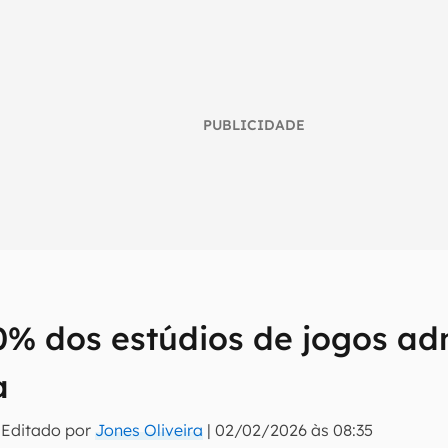
PUBLICIDADE
0% dos estúdios de jogos ad
umo inteligente do mundo tech!
a
tter do Canaltech e receba notícias e reviews sobre tecnologia 
 Editado por
Jones Oliveira
|
02/02/2026 às 08:35