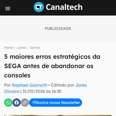
PUBLICIDADE
Seu resumo inteligente do mundo tech!
Assine a newsletter do Canaltech e receba
Home
Listas
Games
notícias e reviews sobre tecnologia em primeira
mão.
5 maiores erros estratégicos da
SEGA antes de abandonar os
E-mail
consoles
Por
Raphael Giannotti
• Editado por
Jones
inscreva-se
Oliveira
|
31/05/2026 às 16:30
Assine nossa Newsletter
Confirmo que li, aceito e concordo com os
Termos de
Uso e Política de Privacidade do Canaltech.