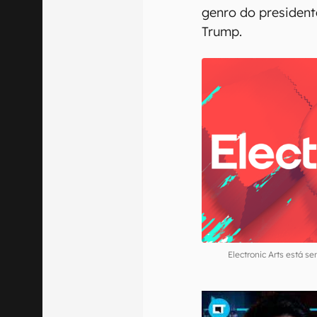
genro do president
Trump.
Electronic Arts está 