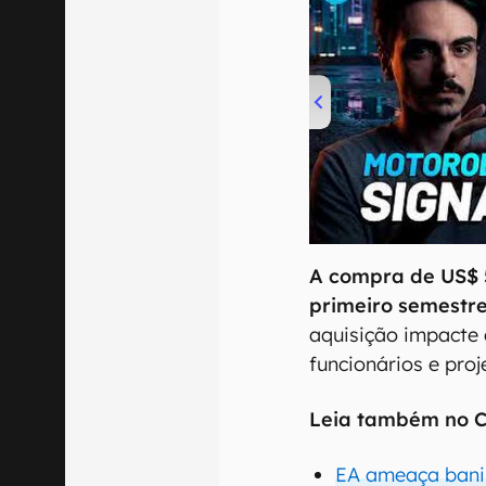
00:00
/
20:46
A compra de US$ 5
primeiro semestre
aquisição impacte
funcionários e proj
Leia também no C
EA ameaça bani