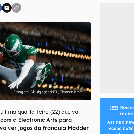
inscreva-se
li, aceito e concordo com os
Termos de Uso e Política de Privacidade do Ca
Divulgação/NFL, Electronic Arts
Seu r
última quarta-feira (22) que vai
mundo
com a Electronic Arts para
Assine a new
nvolver jogos da franquia Madden
receba notíc