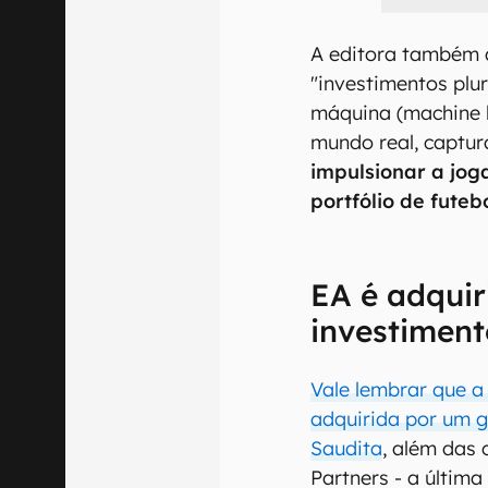
A editora também 
"investimentos plu
máquina (machine l
mundo real, captu
impulsionar a jo
portfólio de fute
EA é adquir
investiment
Vale lembrar que a 
adquirida por um g
Saudita
, além das 
Partners - a últim