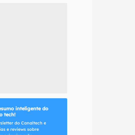
naltech.
esumo inteligente do
 tech!
sletter do Canaltech e
ias e reviews sobre