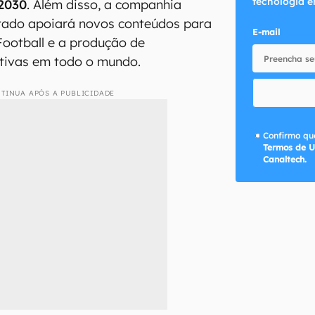
tecnologia e
 2030
. Além disso, a companhia
atado apoiará novos conteúdos para
E-mail
Football e a produção de
ativas em todo o mundo.
TINUA APÓS A PUBLICIDADE
Confirmo que
Termos de U
Canaltech.