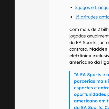
8 jogos e franqu
15 atitudes ant
Com mais de 2 bil
jogadas anualmente
da EA Sports, junt
contrato,
Madden N
eletrônico exclus
americano da lig
“A EA Sports e 
parcerias mais
esportes e entr
oportunidades p
americano em to
da EA Sports, 