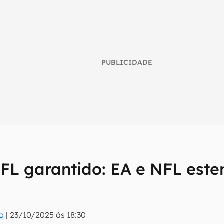
PUBLICIDADE
L garantido: EA e NFL este
umo inteligente do mundo tech!
tter do Canaltech e receba notícias e reviews sobre tecnologia 
ro
|
23/10/2025 às 18:30