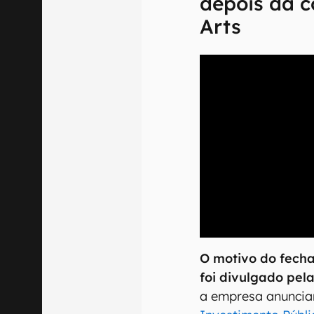
depois da c
Arts
00:00
/
04:07
O motivo do fech
foi divulgado pel
a empresa anunci