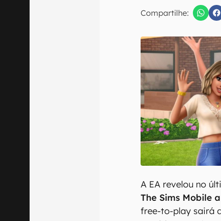
E-mail
Compartilhe:
Confirmo que 
A EA revelou no úl
The Sims Mobile a
free-to-play sairá d