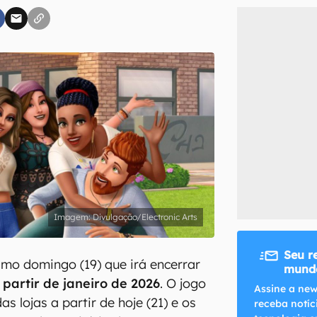
inscreva-se
li, aceito e concordo com os
Termos de Uso e Política de Privacidade do Ca
Divulgação/Electronic Arts
Seu r
timo domingo (19) que irá encerrar
mundo
 partir de janeiro de 2026
. O jogo
Assine a new
as lojas a partir de hoje (21) e os
receba notíc