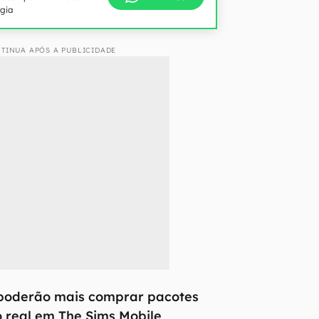
ogia
TINUA APÓS A PUBLICIDADE
poderão mais comprar pacotes
o real em The Sims Mobile
.