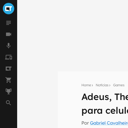
Home
Notícias
Games
Adeus, Th
Seu res
para celul
Assine a newsle
mão.
Por
Gabriel Cavalhei