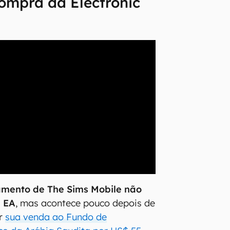
ompra da Electronic
amento de The Sims Mobile não
a EA
, mas acontece pouco depois de
ar
sua venda ao Fundo de