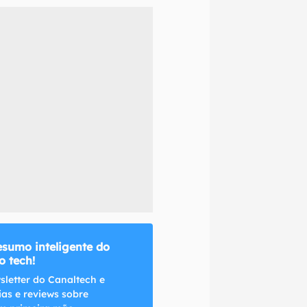
naltech.
esumo inteligente do
 tech!
sletter do Canaltech e
ias e reviews sobre