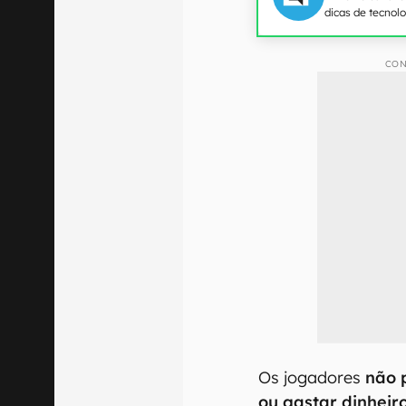
dicas de tecnol
CON
Os jogadores
não 
ou gastar dinheir