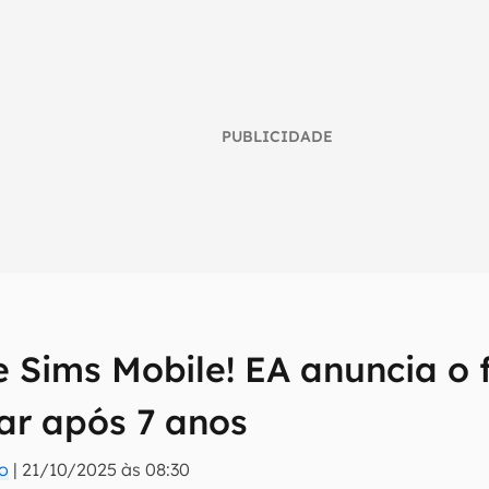
PUBLICIDADE
e Sims Mobile! EA anuncia o 
umo inteligente do mundo tech!
ar após 7 anos
tter do Canaltech e receba notícias e reviews sobre tecnologia 
ro
|
21/10/2025 às 08:30