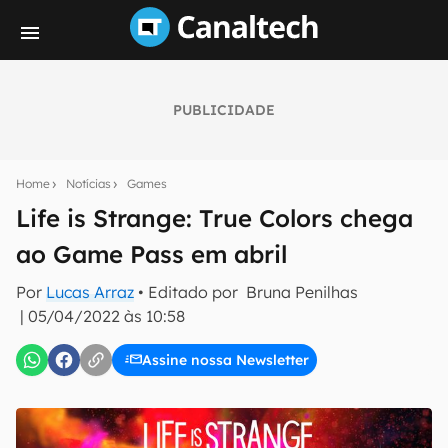
PUBLICIDADE
Seu resumo inteligente do mundo tech!
Assine a newsletter do Canaltech e receba
Home
Notícias
Games
notícias e reviews sobre tecnologia em primeira
mão.
Life is Strange: True Colors chega
ao Game Pass em abril
E-mail
Por
Lucas Arraz
• Editado por
Bruna Penilhas
|
05/04/2022 às 10:58
inscreva-se
Assine nossa Newsletter
Confirmo que li, aceito e concordo com os
Termos de
Uso e Política de Privacidade do Canaltech.