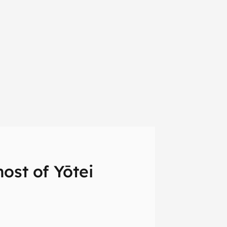
st of Yōtei
em primeira