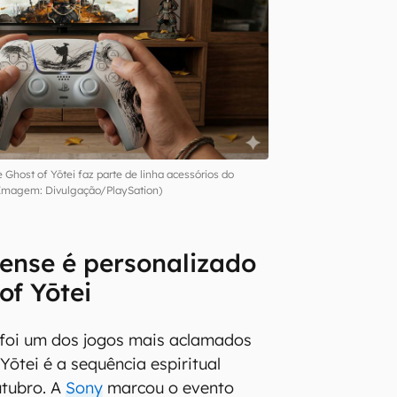
Ghost of Yōtei faz parte de linha acessórios do
Imagem: Divulgação/PlaySation)
ense é personalizado
of Yōtei
 foi um dos jogos mais aclamados
Yōtei é a sequência espiritual
tubro. A
Sony
marcou o evento