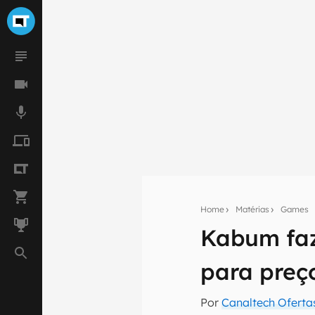
Home
Matérias
Games
Kabum faz
Seu res
para preç
Assine a newsle
mão.
Por
Canaltech Oferta