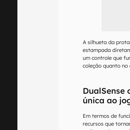
A silhueta da prot
estampada diretam
um controle que f
coleção quanto no 
DualSense o
única ao jo
Em termos de funci
recursos que torn