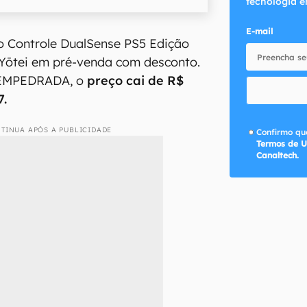
tecnologia e
E-mail
o Controle DualSense PS5 Edição
 Yōtei em pré-venda com desconto.
EMPEDRADA, o
preço cai de R$
7.
TINUA APÓS A PUBLICIDADE
Confirmo que
Termos de U
Canaltech.