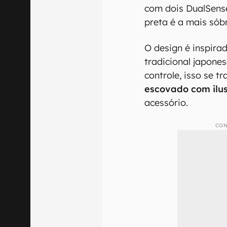
com dois DualSense
preta é a mais sób
O design é inspirad
tradicional japones
controle, isso se 
escovado com ilu
acessório.
CON