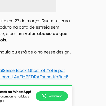
al é em 27 de março. Quem reserva
oduto na data de estreia sem
ue, e por um
valor abaixo do que
ois
.
nquia ou está de olho nesse design,
lSense Black Ghost of Yōtei por
 cupom LAVEMPEDRADA no KaBuM!
 está no WhatsApp!
WhatsApp
e acompanhe notícias e
ogia