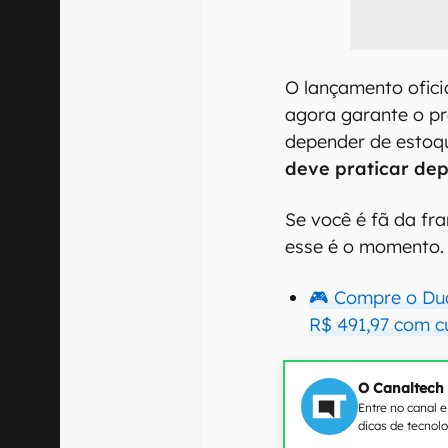
O lançamento ofici
agora garante o pr
depender de estoq
deve praticar dep
Se você é fã da fra
esse é o momento.
🎮 Compre o Dua
R$ 491,97 com
O Canaltech
Entre no canal 
dicas de tecnol