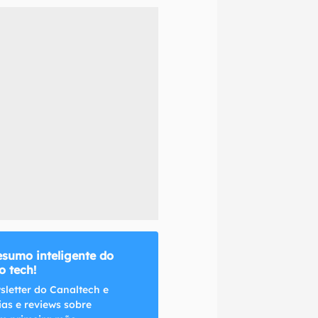
naltech.
esumo inteligente do
 tech!
sletter do Canaltech e
ias e reviews sobre