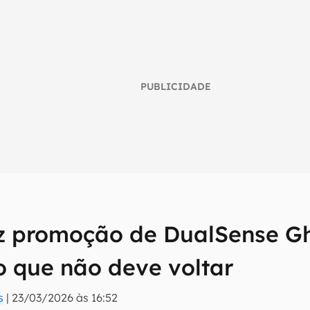
PUBLICIDADE
 promoção de DualSense Gho
umo inteligente do mundo tech!
o que não deve voltar
tter do Canaltech e receba notícias e reviews sobre tecnologia 
s
|
23/03/2026 às 16:52