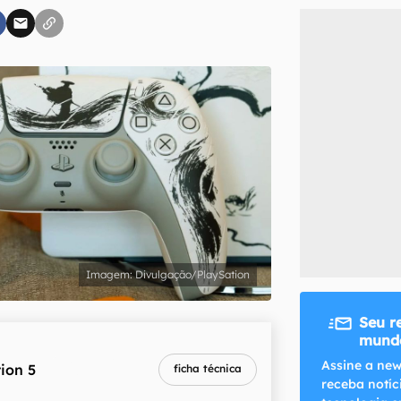
inscreva-se
li, aceito e concordo com os
Termos de Uso e Política de Privacidade do Ca
Divulgação/PlaySation
Seu r
mundo
melhor preço
Assine a new
ion 5
ficha técnica
R$ 4.199,90
receba notíc