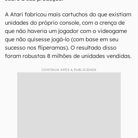
Pior que nos fliperamas, mas fez um sucesso tão estrondoso quanto no
Atari 2600 (Imagem: Reprodução/Namco)
Mesmo se mostrando inferior à versão de
fliperamas,
Pac-Man
de Atari 2600 representou
uma verdadeira força a ser considerada. Não é
para menos que ele foi o título mais vendido da
plataforma — o que traz dados até curiosos
sobre a sua produção.
A Atari fabricou mais cartuchos do que existiam
unidades do próprio console, com a crença de
que não haveria um jogador com o videogame
que não quisesse jogá-lo (com base em seu
sucesso nos fliperamas). O resultado disso
foram robustas 8 milhões de unidades vendidas.