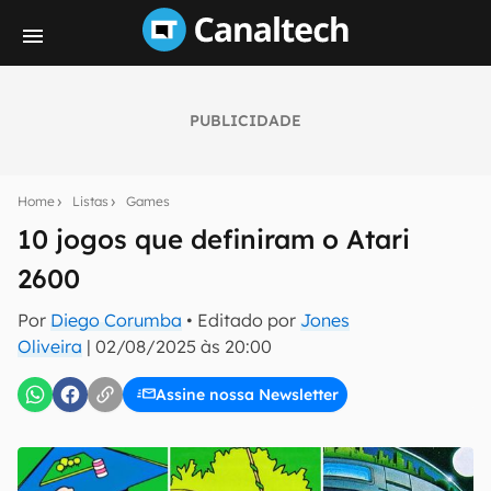
PUBLICIDADE
Seu resumo inteligente do mundo tech!
Assine a newsletter do Canaltech e receba
Home
Listas
Games
notícias e reviews sobre tecnologia em primeira
mão.
10 jogos que definiram o Atari
2600
E-mail
Por
Diego Corumba
• Editado por
Jones
Oliveira
|
02/08/2025 às 20:00
inscreva-se
Assine nossa Newsletter
Confirmo que li, aceito e concordo com os
Termos de
Uso e Política de Privacidade do Canaltech.