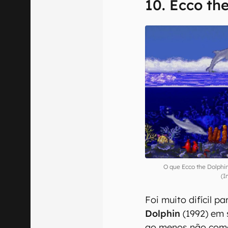
10. Ecco th
O que Ecco the Dolphi
(I
Foi muito difícil 
Dolphin
(1992) em 
ao menos não como 