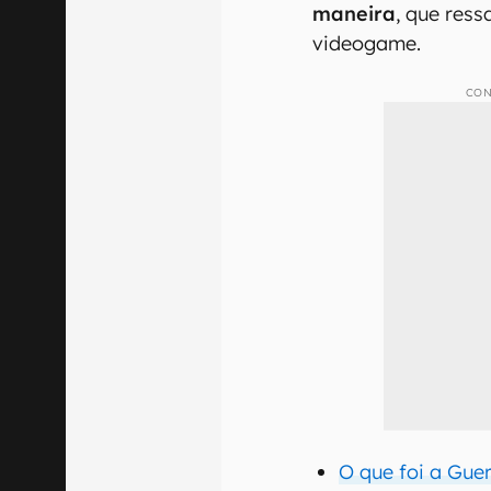
maneira
, que res
videogame.
CON
O que foi a Gue