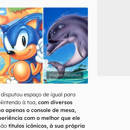
inscreva-se
li, aceito e concordo com os
Termos de Uso e Política de Privacidade do Ca
Canaltech
disputou espaço de igual para
Nintendo à toa,
com diversos
ão apenas o console de mesa,
eriência com o melhor que ele
 São
títulos icônicos, à sua própria