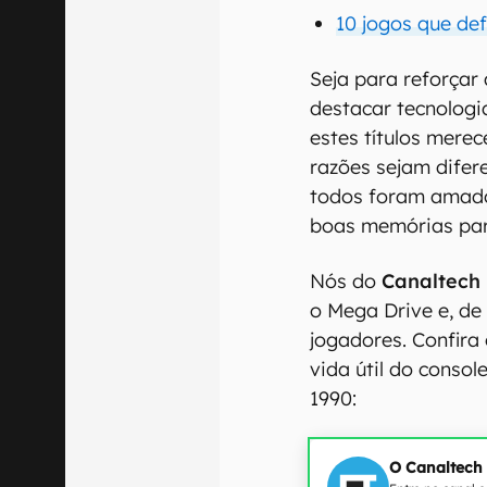
10 jogos que de
Seja para reforçar
destacar tecnologi
estes títulos mere
razões sejam difer
todos foram amado
boas memórias par
Nós do
Canaltech
o Mega Drive e, de
jogadores. Confir
vida útil do conso
1990:
O Canaltech