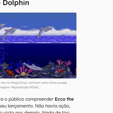
e Dolphin
n fez no Mega Drive, nenhum outro tinha ousado
magem: Reprodução/SEGA)
para o público compreender
Ecco the
seu lançamento. Não havia ação,
visto nos demais. Nada de tiro,