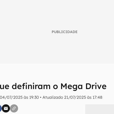
PUBLICIDADE
que definiram o Mega Drive
umo inteligente do mundo tech!
04/07/2025 às 19:30
•
Atualizado
21/07/2025 às 17:48
tter do Canaltech e receba notícias e reviews sobre tecnologia 