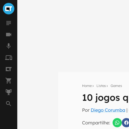
Home
Listas
Games
10 jogos 
Seu res
Por
Diego Corumba
|
Assine a newsle
mão.
Compartilhe: