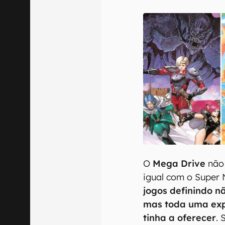
E-mail
Confirmo que 
O
Mega Drive
não 
igual com o Super 
jogos definindo n
mas toda uma exp
tinha a oferecer
.