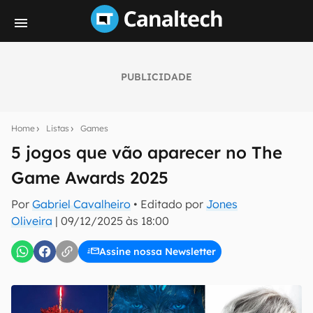
PUBLICIDADE
Seu resumo inteligente do mundo tech!
Assine a newsletter do Canaltech e receba
Home
Listas
Games
notícias e reviews sobre tecnologia em primeira
mão.
5 jogos que vão aparecer no The
Game Awards 2025
E-mail
Por
Gabriel Cavalheiro
• Editado por
Jones
Oliveira
|
09/12/2025 às 18:00
inscreva-se
Assine nossa Newsletter
Confirmo que li, aceito e concordo com os
Termos de
Uso e Política de Privacidade do Canaltech.