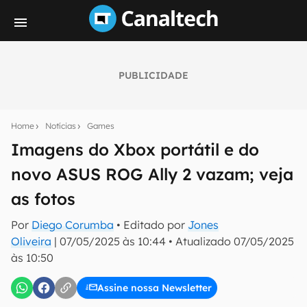
PUBLICIDADE
Seu resumo inteligente do mundo tech!
Assine a newsletter do Canaltech e receba
Home
Notícias
Games
notícias e reviews sobre tecnologia em primeira
mão.
Imagens do Xbox portátil e do
novo ASUS ROG Ally 2 vazam; veja
E-mail
as fotos
Por
Diego Corumba
• Editado por
Jones
inscreva-se
Oliveira
|
07/05/2025 às 10:44
•
Atualizado
07/05/2025
às 10:50
Confirmo que li, aceito e concordo com os
Termos de
Uso e Política de Privacidade do Canaltech.
Assine nossa Newsletter