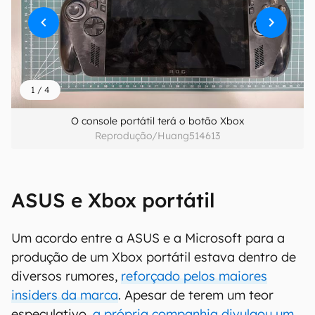
1
/
4
O console portátil terá o botão Xbox
Reprodução/Huang514613
ASUS e Xbox portátil
Um acordo entre a ASUS e a Microsoft para a
produção de um Xbox portátil estava dentro de
diversos rumores,
reforçado pelos maiores
insiders da marca
. Apesar de terem um teor
especulativo,
a própria companhia divulgou um