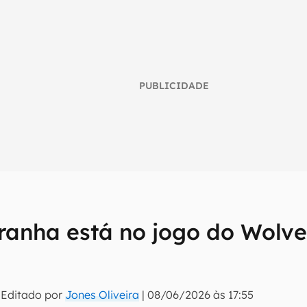
PUBLICIDADE
nha está no jogo do Wolver
umo inteligente do mundo tech!
tter do Canaltech e receba notícias e reviews sobre tecnologia 
 Editado por
Jones Oliveira
|
08/06/2026 às 17:55