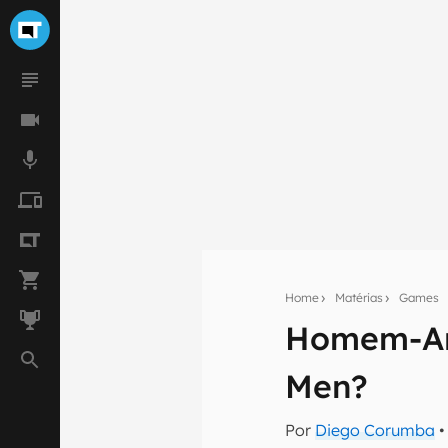
Home
Matérias
Games
Homem-Ara
Seu res
Men?
Assine a newsle
mão.
Por
Diego Corumba
•