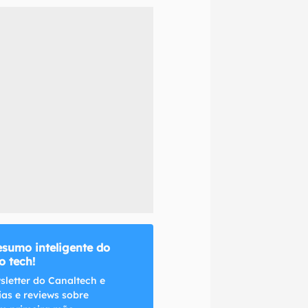
naltech.
esumo inteligente do
 tech!
sletter do Canaltech e
ias e reviews sobre