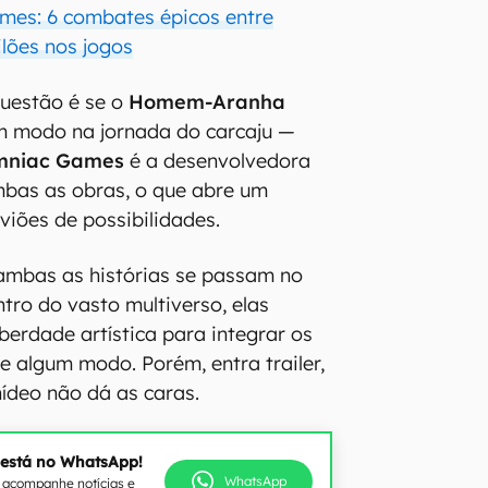
mes: 6 combates épicos entre
ilões nos jogos
questão é se o
Homem-Aranha
m modo na jornada do carcaju —
mniac Games
é a desenvolvedora
mbas as obras, o que abre um
viões de possibilidades.
ambas as histórias se passam no
ntro do vasto multiverso, elas
berdade artística para integrar os
e algum modo. Porém, entra trailer,
cnídeo não dá as caras.
 está no WhatsApp!
WhatsApp
e acompanhe notícias e