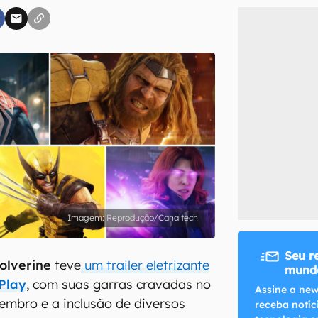
inscreva-se
li, aceito e concordo com os
Termos de Uso e Política de Privacidade do Ca
Reprodução/Canaltech
Seu r
olverine
teve
um trailer eletrizante
mundo
 Play
, com suas garras cravadas no
Assine a new
mbro e a inclusão de diversos
receba notíc