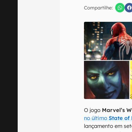
E-mail
Compartilhe:
Confirmo que 
O jogo
Marvel’s W
no último
State of
lançamento em sete