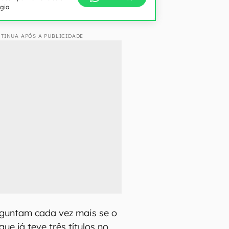
ogia
TINUA APÓS A PUBLICIDADE
rguntam cada vez mais se o
 já teve três títulos no