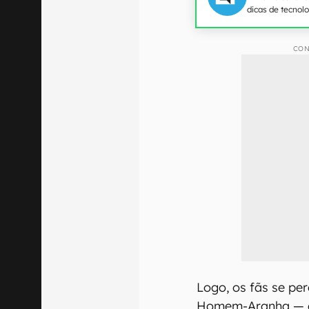
dicas de tecnol
CON
Logo, os fãs se pe
Homem-Aranha — que