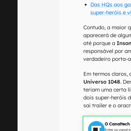
Das HQs aos ga
super-heróis e v
Contudo, a maior 
aparecerá de algu
até porque a
Inso
responsável por a
verdadeiro porta-a
Em termos claros, 
Universo 1048
. De
teriam uma certa li
dois super-heróis d
sai trailer e o ara
O Canaltech
Entre no canal 