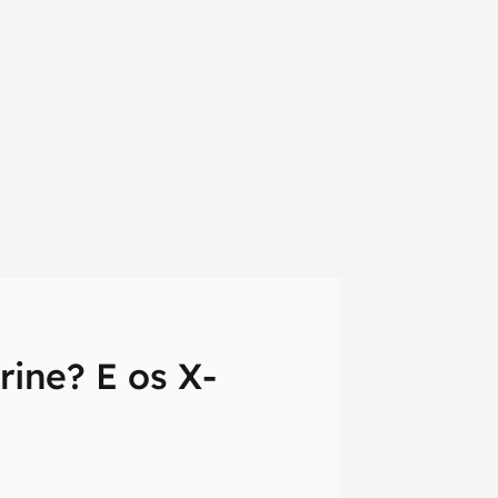
ine? E os X-
em primeira