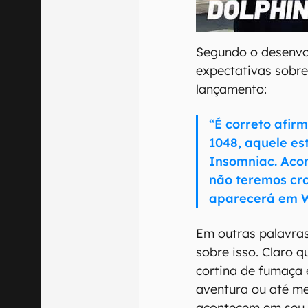
00:00
/
04:07
Segundo o desenvol
expectativas sobre
lançamento:
“É correto afir
1048, aquele e
Insomniac. Aco
não teremos cr
aparecerá em W
Em outras palavra
sobre isso. Claro 
cortina de fumaça 
aventura ou até me
acontecem em seu 