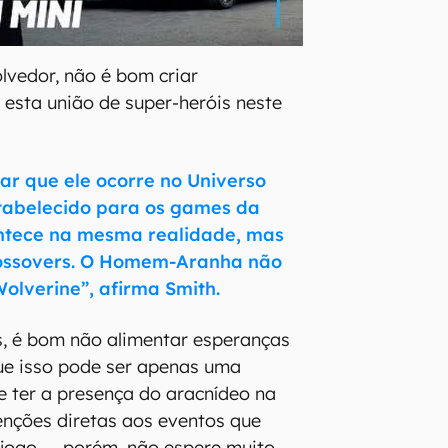
vedor, não é bom criar
 esta união de super-heróis neste
mar que ele ocorre no Universo
stabelecido para os games da
ntece na mesma realidade, mas
ossovers. O Homem-Aranha não
olverine”, afirma Smith.
s, é bom não alimentar esperanças
que isso pode ser apenas uma
e ter a presença do aracnídeo na
nções diretas aos eventos que
jogo — porém, não espere muito.