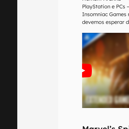
PlayStation e PCs 
Insomniac Games r
devemos esperar d
Marvel’s Sp