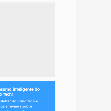
naltech.
esumo inteligente do
 tech!
sletter do Canaltech e
ias e reviews sobre