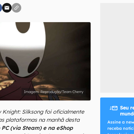
inscreva-se
li, aceito e concordo com os
Termos de Uso e Política de Privacidade do Ca
Reprodução/Team Cherry
Seu r
 Knight: Silksong foi oficialmente
mundo
as plataformas na manhã desta
Assine a new
 PC (via Steam) e na eShop
receba notíc