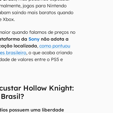
rmalmente, jogos para Nintendo
abam saindo mais baratos quando
e Xbox.
maior quando falamos de preços no
ataforma da
Sony
não adota a
icação localizada
,
como pontuou
s brasileiro
, o que acaba criando
ade de valores entre o PS5 e
custar Hollow Knight:
 Brasil?
dios possuem uma liberdade