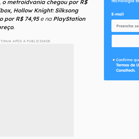
tecnologia e
, o metroidvania chegou por R$
box, Hollow Knight: Silksong
E-mail
o por R$ 74,95
e na
PlayStation
preço
.
TINUA APÓS A PUBLICIDADE
Confirmo que
Termos de U
Canaltech.