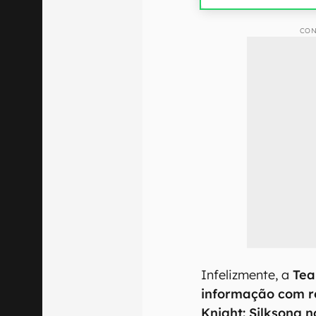
CON
Infelizmente, a
Tea
informação com r
Knight: Silksong n