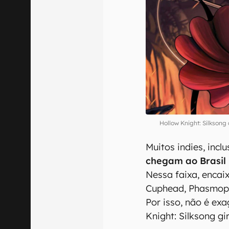
Hollow Knight: Silksong
Muitos indies, incl
chegam ao Brasil 
Nessa faixa, encai
Cuphead, Phasmopho
Por isso, não é ex
Knight: Silksong g