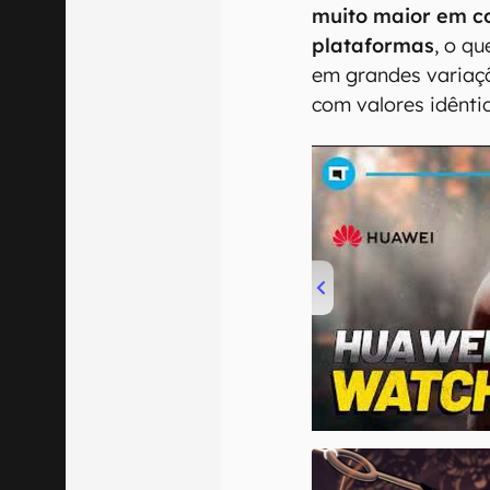
muito maior em 
plataformas
, o q
em grandes variaçõ
com valores idênti
00:00
/
04:51