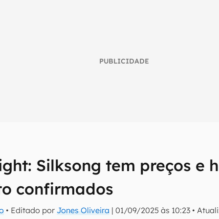
PUBLICIDADE
ght: Silksong tem preços e h
umo inteligente do mundo tech!
o confirmados
tter do Canaltech e receba notícias e reviews sobre tecnologia 
ro
• Editado por
Jones Oliveira
|
01/09/2025 às 10:23
•
Atual