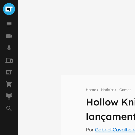
Home
Notícias
Games
Hollow Kni
Seu res
lançament
Assine a newsle
mão.
Por
Gabriel Cavalhei