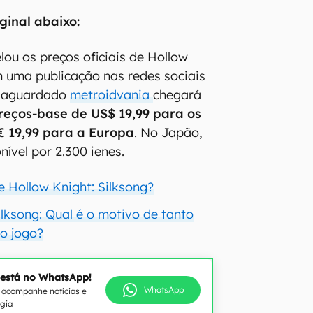
ginal abaixo:
lou os preços oficiais de Hollow
m uma publicação nas redes sociais
O aguardado
metroidvania
chegará
reços-base de US$ 19,99 para os
€ 19,99 para a Europa
. No Japão,
nível por 2.300 ienes.
e Hollow Knight: Silksong?
ilksong: Qual é o motivo de tanto
o jogo?
 está no WhatsApp!
WhatsApp
e acompanhe notícias e
ogia