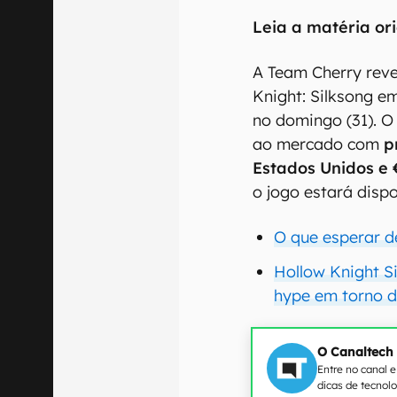
Leia a matéria ori
A Team Cherry reve
Knight: Silksong e
no domingo (31). 
ao mercado com
p
Estados Unidos e 
o jogo estará dispo
O que esperar d
Hollow Knight S
hype em torno d
O Canaltech
Entre no canal 
dicas de tecnol