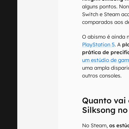
alguns pontos. No
Switch e Steam ac
comparados aos d
O abismo é ainda 
PlayStation 5
. A
pl
prática de precif
um estúdio de game
uma ampla disparid
outros consoles.
Quanto vai 
Silksong no
No Steam,
os estú