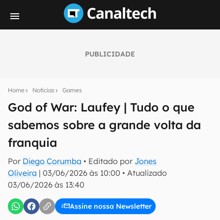
PUBLICIDADE
Seu resumo inteligente do mundo tech!
Assine a newsletter do Canaltech e receba
Home
Notícias
Games
notícias e reviews sobre tecnologia em primeira
mão.
God of War: Laufey | Tudo o que
sabemos sobre a grande volta da
E-mail
franquia
Por
Diego Corumba
• Editado por
Jones
inscreva-se
Oliveira
|
03/06/2026 às 10:00
•
Atualizado
03/06/2026 às 13:40
Confirmo que li, aceito e concordo com os
Termos de
Uso e Política de Privacidade do Canaltech.
Assine nossa Newsletter