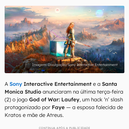
Divulgação/Sony Interactive Entertainment
A
Sony
Interactive Entertainment
e a
Santa
Monica Studio
anunciaram na última terça-feira
(2) o jogo
God of War: Laufey
, um hack ‘n’ slash
protagonizado por
Faye
— a esposa falecida de
Kratos e mãe de Atreus.
CONTINUA APÓS A PUBLICIDADE