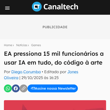
PUBLICIDADE
Seu resumo inteligente do mundo tech!
Assine a newsletter do Canaltech e receba
Home
Notícias
Games
notícias e reviews sobre tecnologia em primeira
mão.
EA pressiona 15 mil funcionários a
usar IA em tudo, do código à arte
E-mail
Por
Diego Corumba
• Editado por
Jones
Oliveira
|
29/10/2025 às 16:25
inscreva-se
Assine nossa Newsletter
Confirmo que li, aceito e concordo com os
Termos de
Uso e Política de Privacidade do Canaltech.