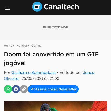
PUBLICIDADE
Seu resumo inteligente do mundo tech!
Assine a newsletter do Canaltech e receba
Home
Notícias
Games
notícias e reviews sobre tecnologia em primeira
mão.
Doom foi convertido em um GIF
jogável
E-mail
Por
Guilherme Sommadossi
• Editado por
Jones
Oliveira
|
25/05/2021 às 21:00
inscreva-se
Assine nossa Newsletter
Confirmo que li, aceito e concordo com os
Termos de
Uso e Política de Privacidade do Canaltech.