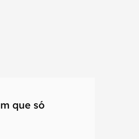
em que só
em primeira