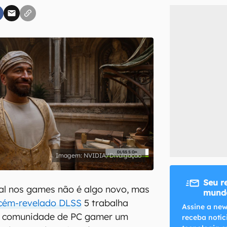
inscreva-se
li, aceito e concordo com os
Termos de Uso e Política de Privacidade do Ca
NVIDIA/Divulgação
Seu r
cial nos games não é algo novo, mas
mundo
cém-revelado DLSS
5 trabalha
Assine a new
a comunidade de PC gamer um
receba notíc