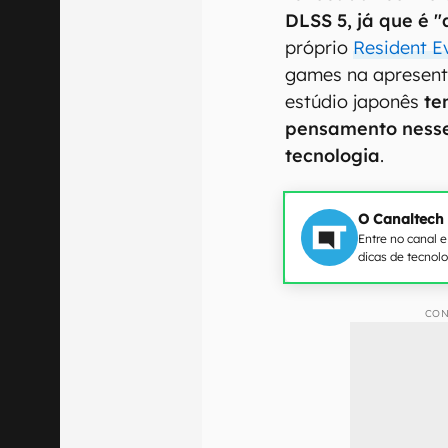
DLSS 5, já que é "
próprio
Resident E
games na apresent
estúdio japonês
te
pensamento nesse
tecnologia
.
O Canaltech
Entre no canal 
dicas de tecnol
CON