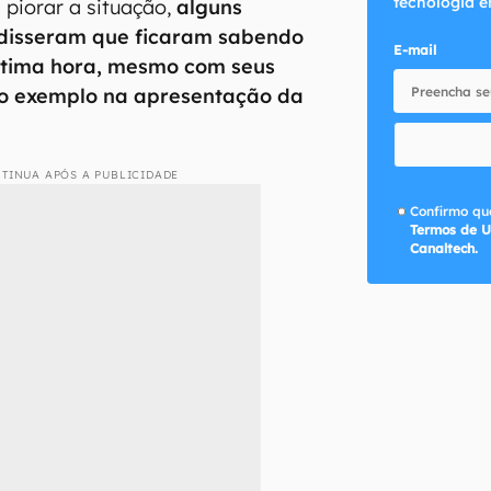
tecnologia e
a piorar a situação,
alguns
disseram que ficaram sabendo
E-mail
ltima hora, mesmo com seus
o exemplo na apresentação da
TINUA APÓS A PUBLICIDADE
Confirmo que
Termos de U
Canaltech.