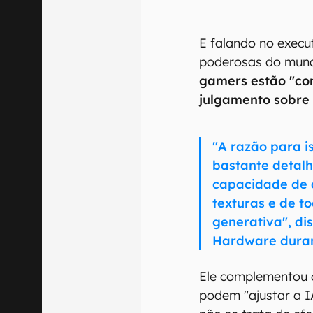
E falando no exec
poderosas do mund
gamers estão "co
julgamento sobre
00:00
/
04:07