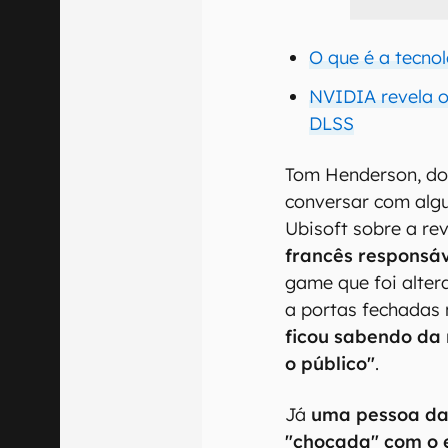
O que é a tecno
NVIDIA revela o
DLSS
Tom Henderson, do
conversar com alg
Ubisoft sobre a re
francês responsáv
game que foi alter
a portas fechadas
ficou sabendo da
o público"
.
Já
uma pessoa da
"chocada" com o 