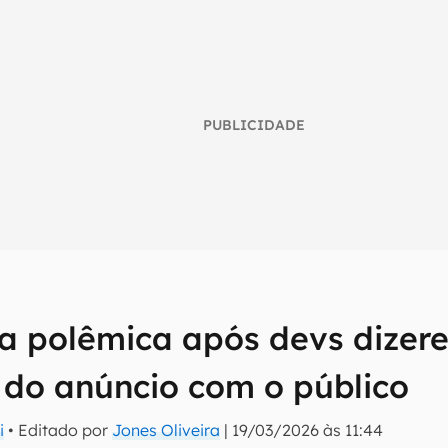
PUBLICIDADE
ra polêmica após devs dizer
umo inteligente do mundo tech!
do anúncio com o público
tter do Canaltech e receba notícias e reviews sobre tecnologia 
i
• Editado por
Jones Oliveira
|
19/03/2026 às 11:44