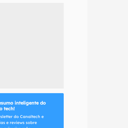
naltech.
esumo inteligente do
 tech!
sletter do Canaltech e
ias e reviews sobre