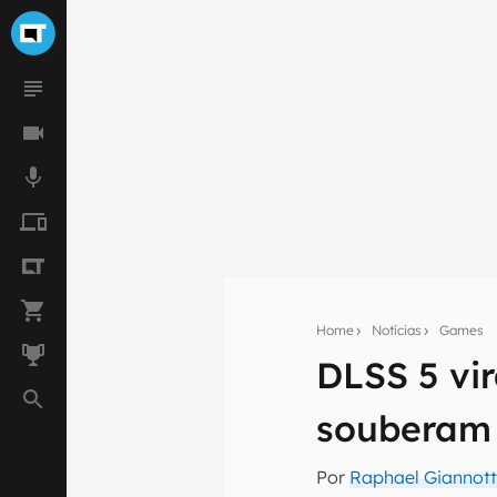
Home
Notícias
Games
DLSS 5 vi
Seu res
souberam 
Assine a newsle
mão.
Por
Raphael Giannott
E-mail