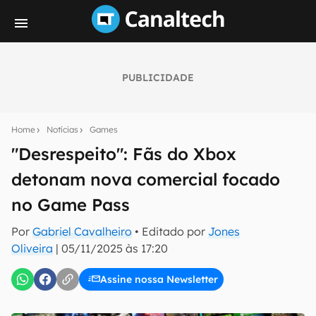
PUBLICIDADE
Seu resumo inteligente do mundo tech!
Assine a newsletter do Canaltech e receba
Home
Notícias
Games
notícias e reviews sobre tecnologia em primeira
mão.
"Desrespeito": Fãs do Xbox
detonam nova comercial focado
E-mail
no Game Pass
Por
Gabriel Cavalheiro
• Editado por
Jones
inscreva-se
Oliveira
|
05/11/2025 às 17:20
Assine nossa Newsletter
Confirmo que li, aceito e concordo com os
Termos de
Uso e Política de Privacidade do Canaltech.