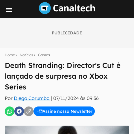
PUBLICIDADE
Seu resumo inteligente do mundo tech!
Assine a newsletter do Canaltech e receba
Home
Notícias
Games
notícias e reviews sobre tecnologia em primeira
mão.
Death Stranding: Director's Cut é
lançado de surpresa no Xbox
E-mail
Series
Por
Diego Corumba
|
07/11/2024 às 09:36
inscreva-se
Assine nossa Newsletter
Confirmo que li, aceito e concordo com os
Termos de
Uso e Política de Privacidade do Canaltech.