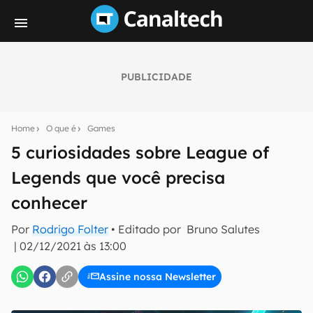
PUBLICIDADE
Seu resumo inteligente do mundo tech!
Assine a newsletter do Canaltech e receba
Home
O que é
Games
notícias e reviews sobre tecnologia em primeira
mão.
5 curiosidades sobre League of
Legends que você precisa
E-mail
conhecer
Por
Rodrigo Folter
• Editado por
Bruno Salutes
inscreva-se
|
02/12/2021 às 13:00
Assine nossa Newsletter
Confirmo que li, aceito e concordo com os
Termos de
Uso e Política de Privacidade do Canaltech.