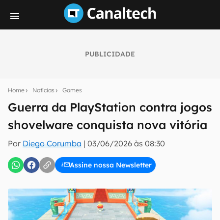
PUBLICIDADE
Seu resumo inteligente do mundo tech!
Assine a newsletter do Canaltech e receba
Home
Notícias
Games
notícias e reviews sobre tecnologia em primeira
mão.
Guerra da PlayStation contra jogos
shovelware conquista nova vitória
E-mail
Por
Diego Corumba
|
03/06/2026 às 08:30
Assine nossa Newsletter
inscreva-se
Confirmo que li, aceito e concordo com os
Termos de
Uso e Política de Privacidade do Canaltech.