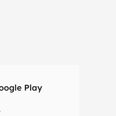
oogle Play
em primeira
0