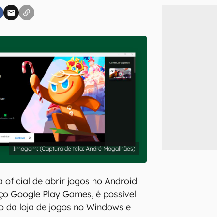
inscreva-se
li, aceito e concordo com os
Termos de Uso e Política de Privacidade do Ca
(Captura de tela: André Magalhães)
 oficial de abrir jogos no Android
ço Google Play Games, é possível
 da loja de jogos no Windows e