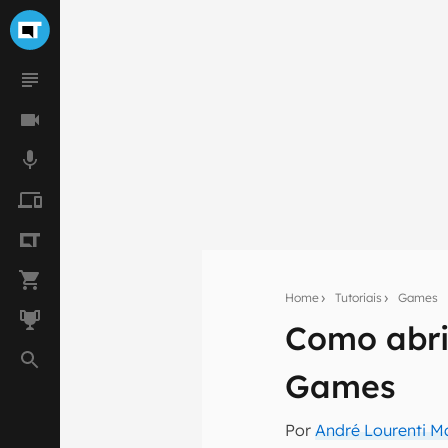
Home
Tutoriais
Games
Como abri
Seu res
Assine a newsle
Games
mão.
Por
André Lourenti 
E-mail