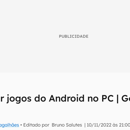
PUBLICIDADE
r jogos do Android no PC | G
umo inteligente do mundo tech!
tter do Canaltech e receba notícias e reviews sobre tecnologia 
Magalhães
• Editado por
Bruno Salutes
|
10/11/2022 às 21:0