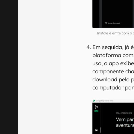
Instale e entre com a
Em seguida, já é
plataforma com 
uso, o app exib
componente cha
download pelo pr
computador para