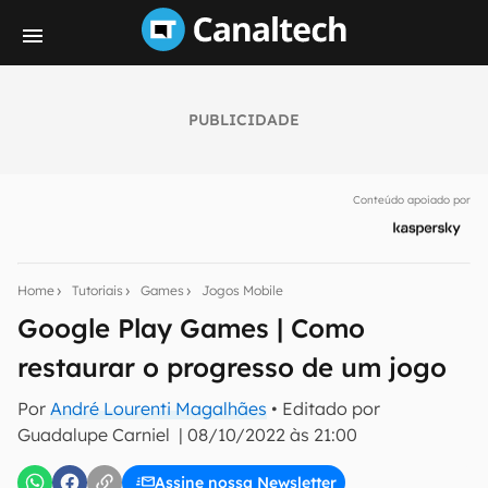
PUBLICIDADE
Seu resumo inteligente do mundo tech!
Assine a newsletter do Canaltech e receba
Conteúdo apoiado por
notícias e reviews sobre tecnologia em primeira
mão.
E-mail
Home
Tutoriais
Games
Jogos Mobile
Google Play Games | Como
restaurar o progresso de um jogo
inscreva-se
Por
André Lourenti Magalhães
• Editado por
Guadalupe Carniel
|
08/10/2022 às 21:00
Confirmo que li, aceito e concordo com os
Termos de
Uso e Política de Privacidade do Canaltech.
Assine nossa Newsletter