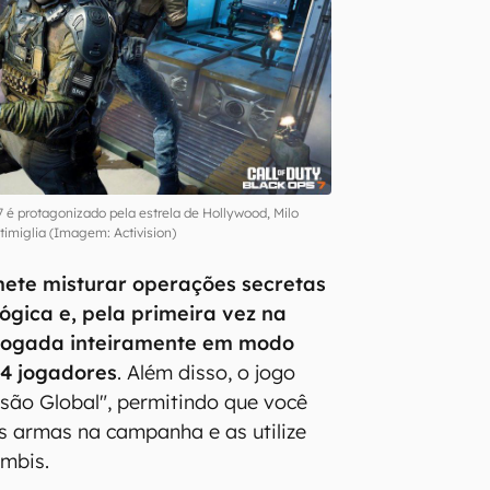
 7 é protagonizado pela estrela de Hollywood, Milo
timiglia (Imagem: Activision)
te misturar operações secretas
ógica e, pela primeira vez na
r jogada inteiramente em modo
 4 jogadores
. Além disso, o jogo
ssão Global", permitindo que você
as armas na campanha e as utilize
umbis.