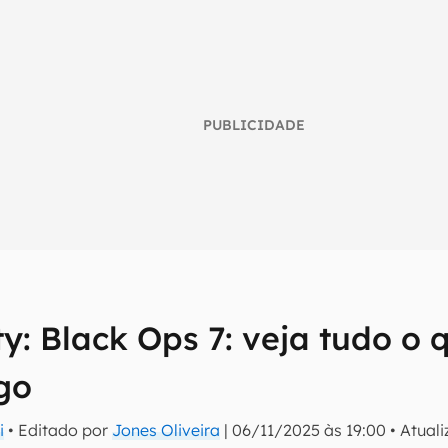
PUBLICIDADE
ty: Black Ops 7: veja tudo o
umo inteligente do mundo tech!
go
tter do Canaltech e receba notícias e reviews sobre tecnologia 
i
• Editado por
Jones Oliveira
|
06/11/2025 às 19:00
•
Atual