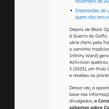
novembro de 20
Impressões de u
quem não tem c
Depois de Black Op
à Guerra do Golfo, 
série (feito pela T
o caminho tradicio
Infinity Ward) ger
Activision quebro
3 (2023), um título
e recebeu as piores
Dessa vez, a apost
base nas informaçõ
divulgados,
o Cana
sabemos sobre Cal