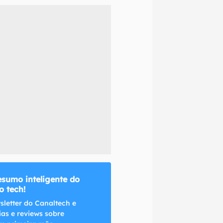
naltech.
esumo inteligente do
 tech!
sletter do Canaltech e
ias e reviews sobre