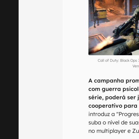
Call of Duty: Black Ops
Ven
A campanha prome
com guerra psicol
série, poderá se
cooperativo para
introduz a "Progre
suba o nível de su
no multiplayer e Z