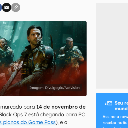
inscreva-se
li, aceito e concordo com os
Termos de Uso e Política de Privacidade do Ca
Divulgação/Activision
Seu r
 marcado para
14 de novembro de
mundo
: Black Ops 7 está chegando para PC
Assine a new
ns planos do Game Pass
), e a
receba notíc