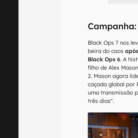
Campanha: 
Black Ops 7 nos le
beira do caos
após
Black Ops 6
. A hi
filho de Alex Maso
2. Mason agora li
caçada global por 
uma transmissão 
três dias".