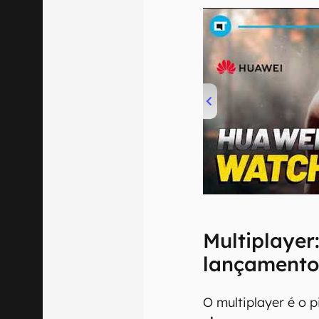
00:00
/
04:51
Multiplayer
lançament
O multiplayer é o p