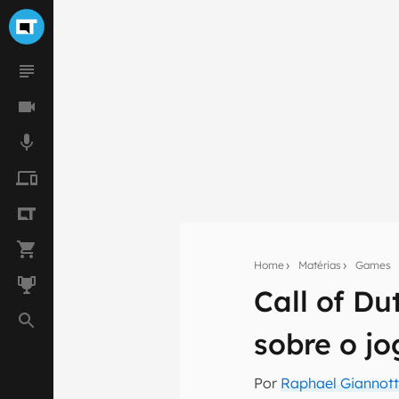
Home
Matérias
Games
Call of Du
Seu res
sobre o jo
Assine a newsle
mão.
Por
Raphael Giannott