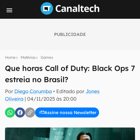
PUBLICIDADE
Seu resumo inteligente do mundo tech!
Assine a newsletter do Canaltech e receba
Home
Matérias
Games
notícias e reviews sobre tecnologia em primeira
mão.
Que horas Call of Duty: Black Ops 7
estreia no Brasil?
E-mail
Por
Diego Corumba
• Editado por
Jones
Oliveira
|
04/11/2025 às 20:00
inscreva-se
Assine nossa Newsletter
Confirmo que li, aceito e concordo com os
Termos de
Uso e Política de Privacidade do Canaltech.