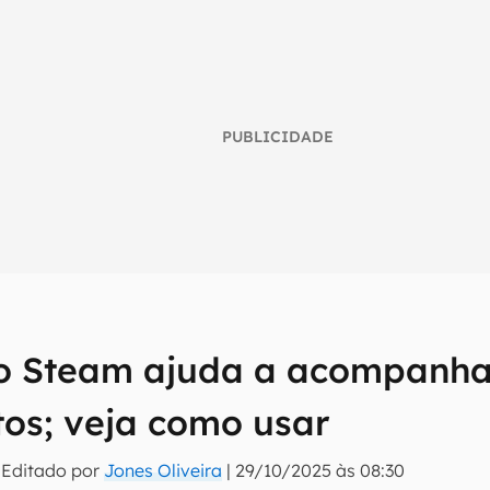
PUBLICIDADE
o Steam ajuda a acompanha
umo inteligente do mundo tech!
os; veja como usar
tter do Canaltech e receba notícias e reviews sobre tecnologia 
 Editado por
Jones Oliveira
|
29/10/2025 às 08:30