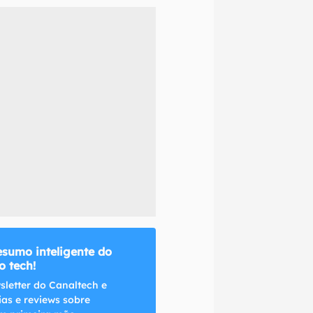
naltech.
esumo inteligente do
 tech!
sletter do Canaltech e
ias e reviews sobre