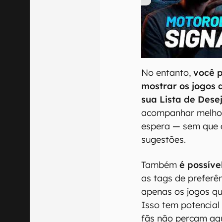
00:00
/
20:46
No entanto,
você p
mostrar os jogos
sua Lista de Desej
acompanhar melhor
espera — sem que 
sugestões.
Também
é possíve
as tags de preferê
apenas os jogos q
Isso tem potencial 
fãs não percam aqu