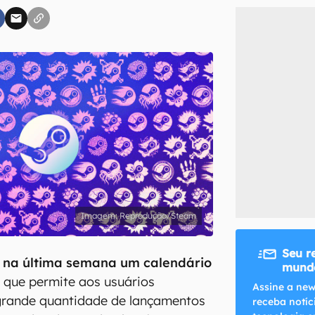
inscreva-se
li, aceito e concordo com os
Termos de Uso e Política de Privacidade do Ca
Reprodução/Steam
Seu r
u na última semana um calendário
mundo
, que permite aos usuários
Assine a new
rande quantidade de lançamentos
receba notíc