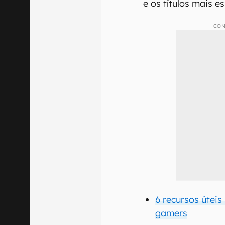
e os títulos mais 
CON
6 recursos útei
gamers