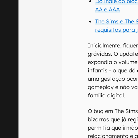
Do indie ao bloc
AA e AAA
The Sims e The 
requisitos para 
Inicialmente, fique
grávidas. O update
expandia o volume
infantis - o que d
uma gestação ocor
gameplay e não va
família digital.
O bug em The Sims
bizarros que já re
permitia que irmã
relacionamento e 