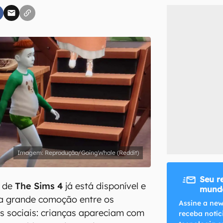
inscreva-se
li, aceito e concordo com os
Termos de Uso e Política de Privacidade do Ca
Reprodução/GoingWhale (Reddit)
Seu r
o de
The Sims 4
já está disponível e
mundo
 grande comoção entre os
Assine a new
s sociais: crianças apareciam com
receba notíc