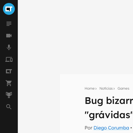
Home
Notícias
Games
Bug bizarr
Seu res
"grávidas
Assine a newsle
mão.
Por
Diego Corumba
•
E-mail