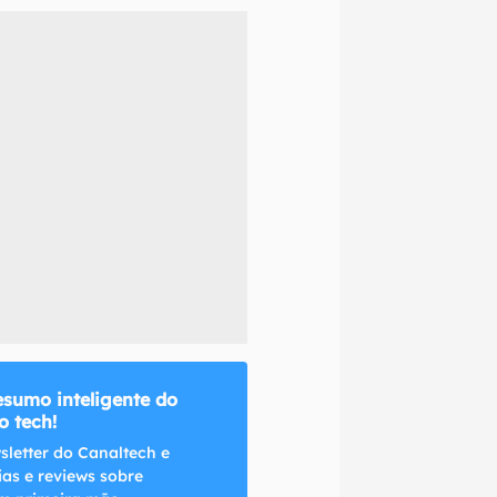
naltech.
esumo inteligente do
 tech!
sletter do Canaltech e
ias e reviews sobre