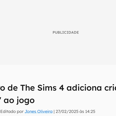
PUBLICIDADE
o de The Sims 4 adiciona cr
umo inteligente do mundo tech!
" ao jogo
tter do Canaltech e receba notícias e reviews sobre tecnologia 
 Editado por
Jones Oliveira
|
27/02/2025 às 14:25