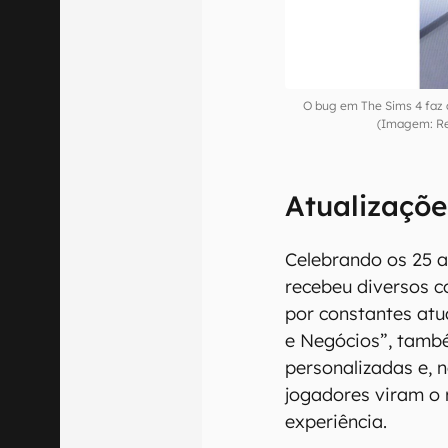
O bug em The Sims 4 faz a
(Imagem: Re
Atualizaçõe
Celebrando os 25 a
recebeu diversos 
por constantes atu
e Negócios”, tamb
personalizadas e, n
jogadores viram o 
experiência.