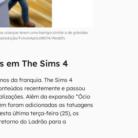
s crianças terem uma barriga similar a de grávidas
produção/FutureApricot8074/Reddit)
s em The Sims 4
nos da franquia. The Sims 4
conteúdos recentemente e passou
alizações. Além da expansão “Ócio
ém foram adicionadas as tatuagens
esta última terça-feira (25), os
retorno do Ladrão para a