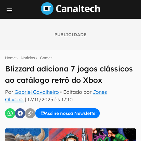
PUBLICIDADE
Seu resumo inteligente do mundo tech!
Assine a newsletter do Canaltech e receba
Home
Notícias
Games
notícias e reviews sobre tecnologia em primeira
mão.
Blizzard adiciona 7 jogos clássicos
ao catálogo retrô do Xbox
E-mail
Por
Gabriel Cavalheiro
• Editado por
Jones
Oliveira
|
17/11/2025 às 17:10
inscreva-se
Assine nossa Newsletter
Confirmo que li, aceito e concordo com os
Termos de
Uso e Política de Privacidade do Canaltech.