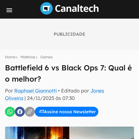
PUBLICIDADE
Seu resumo inteligente do mundo tech!
Assine a newsletter do Canaltech e receba
Home
Matérias
Games
notícias e reviews sobre tecnologia em primeira
mão.
Battlefield 6 vs Black Ops 7: Qual é
o melhor?
E-mail
Por
Raphael Giannotti
• Editado por
Jones
Oliveira
|
24/11/2025 às 07:30
inscreva-se
Assine nossa Newsletter
Confirmo que li, aceito e concordo com os
Termos de
Uso e Política de Privacidade do Canaltech.