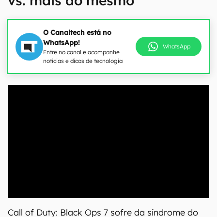
vs. mais do mesmo
O Canaltech está no
WhatsApp!
WhatsApp
Entre no canal e acompanhe
notícias e dicas de tecnologia
00:00
/
21:11
Call of Duty: Black Ops 7 sofre da síndrome do