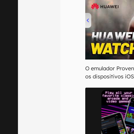
00:00
/
04:51
O emulador Proven
os dispositivos iO