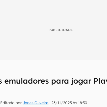
PUBLICIDADE
s emuladores para jogar Pla
umo inteligente do mundo tech!
tter do Canaltech e receba notícias e reviews sobre tecnologia 
 Editado por
Jones Oliveira
|
23/11/2025 às 18:30