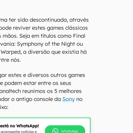
ma ter sido descontinuada, através
ode reviver estes games clássicos
 mãos. Seja em títulos como Final
evania: Symphony of the Night ou
 Warped, a diversão que existia há
ntre nós.
ogar estes e diversos outros games
ue podem estar entre os seus
Canaltech reunimos os 5 melhores
odar o antigo console da
Sony
no
ixo:
 está no WhatsApp!
WhatsApp
e acompanhe notícias e