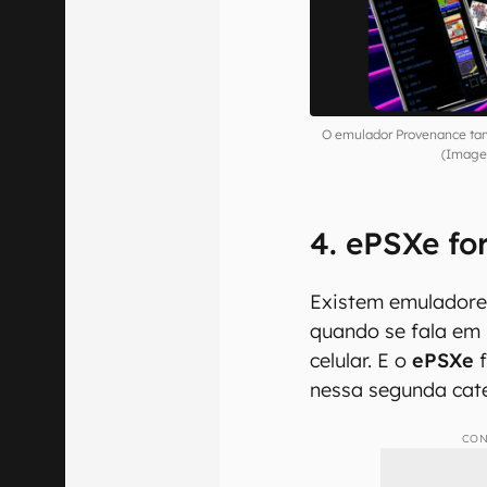
O emulador Provenance tam
(Image
4. ePSXe fo
Existem emuladores
quando se fala em 
celular. E o
ePSXe
f
nessa segunda cat
CON