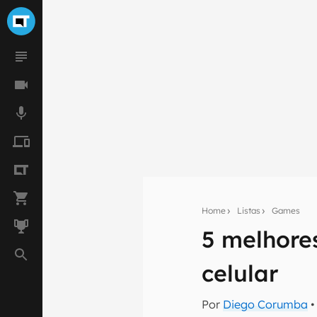
Home
Listas
Games
5 melhore
Seu res
celular
Assine a newsle
mão.
Por
Diego Corumba
•