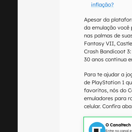
inflação?
Apesar da platafor
da emulação você p
nas palmas de suas
Fantasy VII, Castl
Crash Bandicoot 3:
30 anos continua e
Para te ajudar a j
de PlayStation 1 q
favoritos, nós do 
emuladores para r
celular. Confira aba
O Canaltech
Entre no canal 