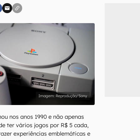
inscreva-se
li, aceito e concordo com os
Termos de Uso e Política de Privacidade do Ca
Reprodução/Sony
inou nos anos 1990 e não apenas
de ter vários jogos por R$ 5 cada,
azer experiências emblemáticas e