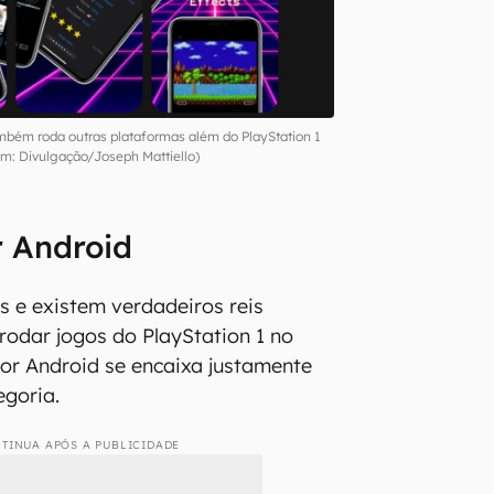
bém roda outras plataformas além do PlayStation 1
m: Divulgação/Joseph Mattiello)
r Android
 e existem verdadeiros reis
rodar jogos do PlayStation 1 no
or Android se encaixa justamente
egoria.
TINUA APÓS A PUBLICIDADE