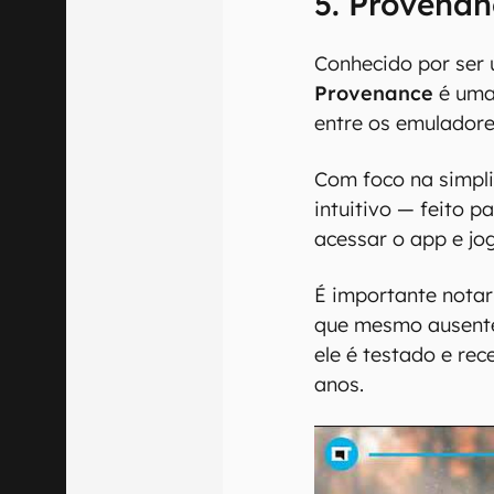
5. Provenan
Conhecido por ser 
Provenance
é uma
entre os emuladore
Com foco na simpli
intuitivo — feito 
acessar o app e jo
É importante notar
que mesmo ausente
ele é testado e re
anos.