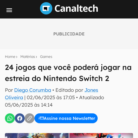
PUBLICIDADE
Seu resumo inteligente do mundo tech!
Assine a newsletter do Canaltech e receba
Home
Matérias
Games
notícias e reviews sobre tecnologia em primeira
mão.
24 jogos que você poderá jogar na
estreia do Nintendo Switch 2
E-mail
Por
Diego Corumba
• Editado por
Jones
Oliveira
|
02/06/2025 às 17:05
•
Atualizado
05/06/2025 às 14:14
inscreva-se
Assine nossa Newsletter
Confirmo que li, aceito e concordo com os
Termos de
Uso e Política de Privacidade do Canaltech.