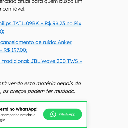
ercado atual para quem busca um
 confiável.
hilips TAT1109BK – R$ 98,23 no Pix
);
 cancelamento de ruído: Anker
– R$ 197,00;
 tradicional: JBL Wave 200 TWS –
stá vendo esta matéria depois da
o, os preços podem ter mudado.
 está no WhatsApp!
WhatsApp
e acompanhe notícias e
ogia