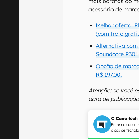
mais baratas do m
acessório de marca
Melhor oferta: P
(com frete grátis
Alternativa com
Soundcore P30i 
Opção de marca
R$ 197,00;
Atenção: se você e
data de publicaçã
O Canaltech
Entre no canal 
dicas de tecnol