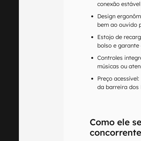
conexão estáve
Design ergonômi
bem ao ouvido p
Estojo de recarg
bolso e garante
Controles integ
músicas ou aten
Preço acessível:
da barreira dos 
Como ele se
concorrent