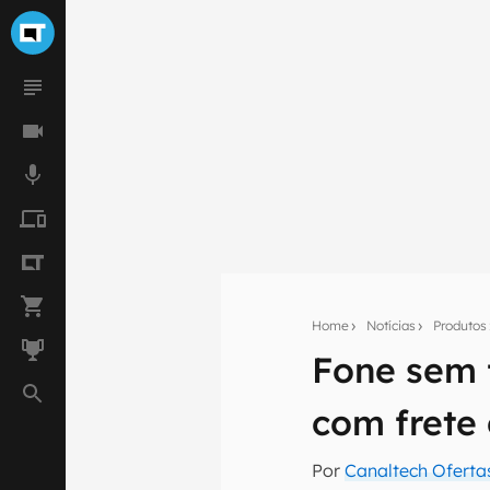
Home
Notícias
Produtos
Fone sem 
Seu res
com frete
Assine a newsle
mão.
Por
Canaltech Oferta