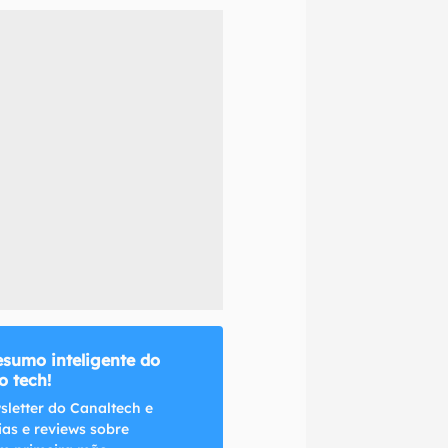
naltech.
esumo inteligente do
 tech!
sletter do Canaltech e
ias e reviews sobre