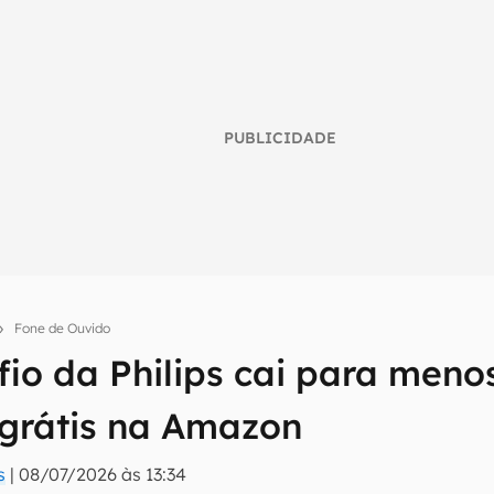
PUBLICIDADE
Fone de Ouvido
fio da Philips cai para meno
umo inteligente do mundo tech!
 grátis na Amazon
tter do Canaltech e receba notícias e reviews sobre tecnologia 
s
|
08/07/2026 às 13:34