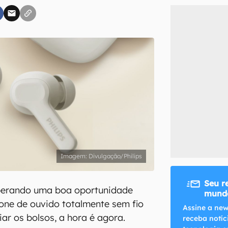
inscreva-se
li, aceito e concordo com os
Termos de Uso e Política de Privacidade do Ca
Divulgação/Philips
Seu r
perando uma boa oportunidade
mundo
one de ouvido totalmente sem fio
Assine a new
iar os bolsos, a hora é agora.
receba notíc