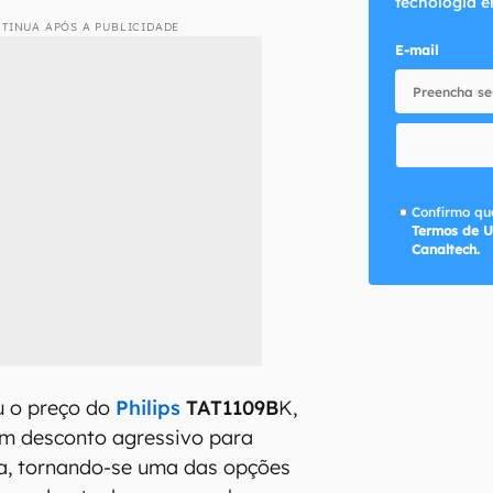
tecnologia e
TINUA APÓS A PUBLICIDADE
E-mail
Confirmo que
Termos de U
Canaltech.
 o preço do
Philips
TAT1109B
K,
m desconto agressivo para
a, tornando-se uma das opções