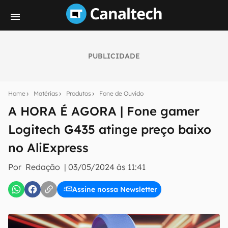
PUBLICIDADE
Seu resumo inteligente do mundo tech!
Assine a newsletter do Canaltech e receba
Home
Matérias
Produtos
Fone de Ouvido
notícias e reviews sobre tecnologia em primeira
mão.
A HORA É AGORA | Fone gamer
Logitech G435 atinge preço baixo
E-mail
no AliExpress
Por
Redação
|
03/05/2024 às 11:41
inscreva-se
Assine nossa Newsletter
Confirmo que li, aceito e concordo com os
Termos de
Uso e Política de Privacidade do Canaltech.