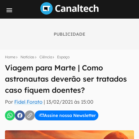
PUBLICIDADE
Seu resumo inteligente do mundo tech!
Assine a newsletter do Canaltech e receba
Home
Notícias
Ciência
Espaço
notícias e reviews sobre tecnologia em primeira
mão.
Viagem para Marte | Como
astronautas deverão ser tratados
E-mail
caso fiquem doentes?
Por
Fidel Forato
|
13/02/2021 às 15:00
inscreva-se
Assine nossa Newsletter
Confirmo que li, aceito e concordo com os
Termos de
Uso e Política de Privacidade do Canaltech.