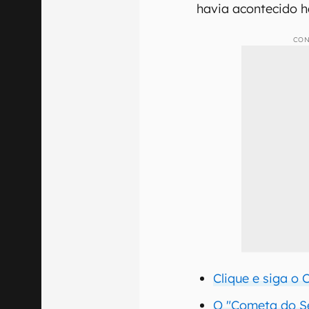
havia acontecido h
CON
Clique e siga o
O "Cometa do Sé