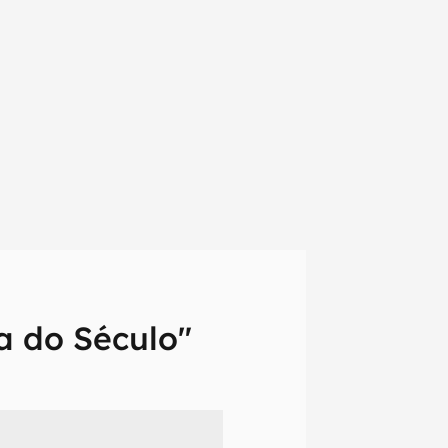
a do Século"
em primeira