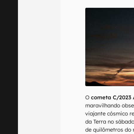
Confirmo que 
O
cometa C/2023 
maravilhando obse
viajante cósmico 
da Terra no sábado 
de quilômetros do n