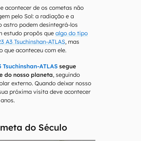
de acontecer de os cometas não
gem pelo Sol: a radiação e a
o astro podem desintegrá-los
m estudo propôs que
algo do tipo
3 A3 Tsuchinshan-ATLAS
, mas
i o que aconteceu com ele.
3 Tsuchinshan-ATLAS
segue
e do nosso planeta
, seguindo
olar externo. Quando deixar nosso
 sua próxima visita deve acontecer
 anos.
ometa do Século