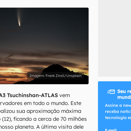
inscreva-se
li, aceito e concordo com os
Termos de Uso e Política de Privacidade do Ca
Frank Zinsli/Unsplash
Seu r
A3 Tsuchinshan-ATLAS
vem
mundo
rvadores em todo o mundo. Este
Assine a new
realizou sua aproximação máxima
receba notíc
tecnologia e
(12), ficando a cerca de 70 milhões
osso planeta. A última visita dele
E-mail