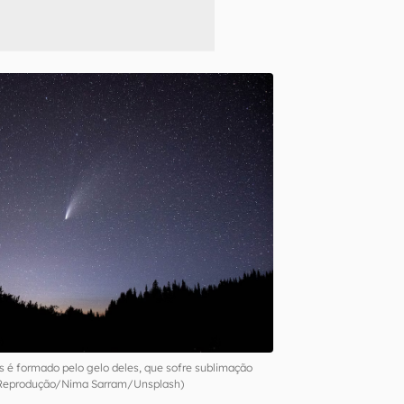
 é formado pelo gelo deles, que sofre sublimação
Reprodução/Nima Sarram/Unsplash)