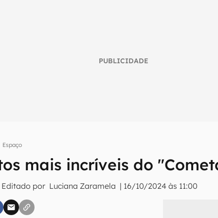
PUBLICIDADE
Espaço
tos mais incríveis do "Comet
umo inteligente do mundo tech!
tter do Canaltech e receba notícias e reviews sobre tecnologia 
 Editado por
Luciana Zaramela
|
16/10/2024 às 11:00