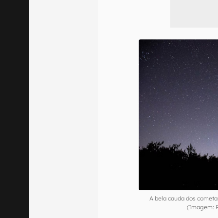
A bela cauda dos cometas
(Imagem: 