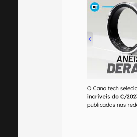
00:00
/
21:11
O Canaltech selec
incríveis do C/20
publicadas nas rede