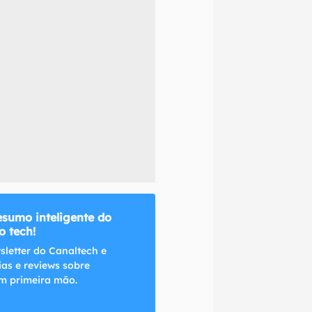
naltech.
esumo inteligente do
 tech!
sletter do Canaltech e
ias e reviews sobre
m primeira mão.