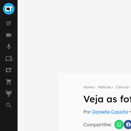
Home
Notícias
Ciência
Veja as fo
Seu res
Assine a newsle
Por
Danielle Cassita
•
mão.
Compartilhe:
E-mail