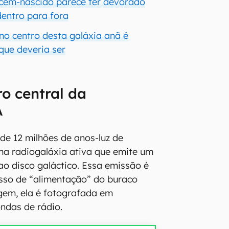
cém-nascido parece ter devorado
dentro para fora
no centro desta galáxia anã é
que deveria ser
o central da
A
 de 12 milhões de anos-luz de
uma radiogaláxia ativa que emite um
 ao disco galáctico. Essa emissão é
sso de “alimentação” do buraco
gem, ela é fotografada em
ndas de rádio.