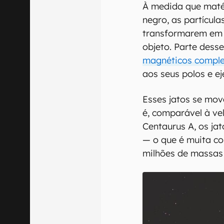
À medida que matér
negro, as partícul
transformarem em 
objeto. Parte dess
magnéticos comple
aos seus polos e e
Esses jatos se move
é, comparável à ve
Centaurus A, os ja
— o que é muita co
milhões de massas 