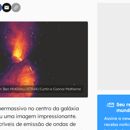
inscreva-se
li, aceito e concordo com os
Termos de Uso e Política de Privacidade do Ca
Ben McKinley/ICRAR/Curtin e Connor Matherne
Seu r
ermassivo no centro da galáxia
mundo
u uma imagem impressionante.
Assine a new
ncríveis de emissão de ondas de
receba notíc