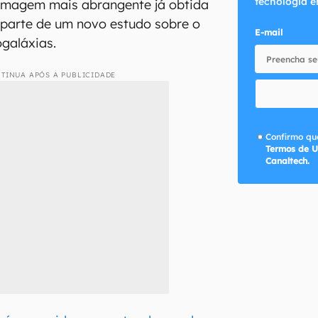
tecnologia e
a imagem mais abrangente já obtida
z parte de um novo estudo sobre o
E-mail
galáxias.
TINUA APÓS A PUBLICIDADE
Confirmo que
Termos de U
Canaltech.