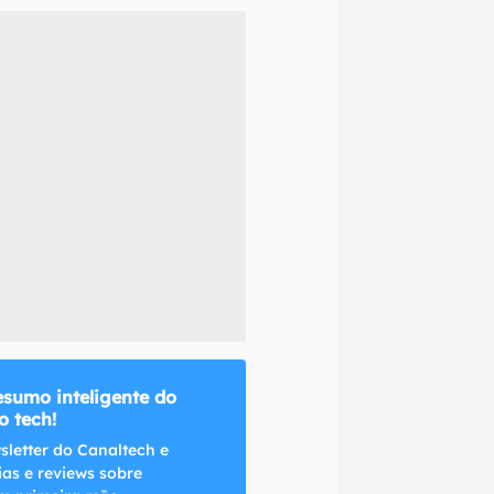
naltech.
esumo inteligente do
 tech!
sletter do Canaltech e
ias e reviews sobre