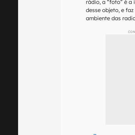
rádio, a “foto” é 
desse objeto, e fa
ambiente das radio
CON