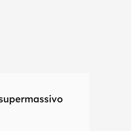
 supermassivo
em primeira