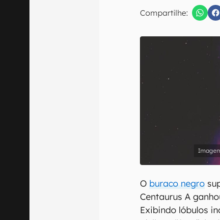
Compartilhe:
Confirmo que 
O
buraco negro
sup
Centaurus A ganho
Exibindo lóbulos i