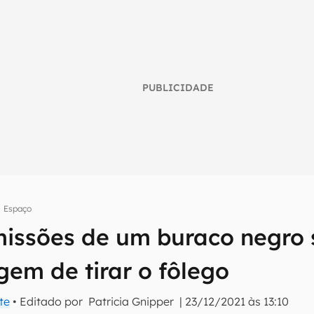
PUBLICIDADE
Espaço
missões de um buraco negro
umo inteligente do mundo tech!
gem de tirar o fôlego
tter do Canaltech e receba notícias e reviews sobre tecnologia 
te
• Editado por
Patricia Gnipper
|
23/12/2021 às 13:10