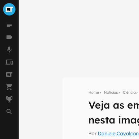
Home
Notícias
Ciência
Veja as e
Seu res
nesta ima
Assine a newsle
mão.
Por
Daniele Cavalcan
E-mail