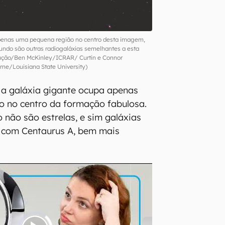
apenas uma pequena região no centro desta imagem,
undo são outras radiogaláxias semelhantes a esta
ção/Ben McKinley/ICRAR/ Curtin e Connor
rne/Louisiana State University)
a galáxia gigante ocupa apenas
 no centro da formação fabulosa.
 não são estrelas, e sim galáxias
s com Centaurus A, bem mais