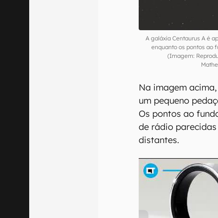
A galáxia Centaurus A é 
enquanto os pontos ao f
(Imagem: Reprodu
Mathe
Na imagem acima, 
um pequeno pedaço
Os pontos ao fundo
de rádio parecida
distantes.