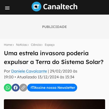
PUBLICIDADE
Seu resumo inteligente do mundo tech!
Assine a newsletter do Canaltech e receba
Home
Notícias
Ciência
Espaço
notícias e reviews sobre tecnologia em primeira
mão.
Uma estrela invasora poderia
expulsar a Terra do Sistema Solar?
E-mail
Por
Daniele Cavalcante
|
29/02/2020 às
19:00
•
Atualizado
13/12/2024 às 15:34
inscreva-se
Assine nossa Newsletter
Confirmo que li, aceito e concordo com os
Termos de
Uso e Política de Privacidade do Canaltech.