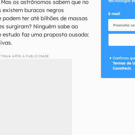
tecnologia e
 Mas os astrônomos sabem que no
s existem buracos negros
E-mail
e podem ter até bilhões de massas
les surgiram? Ninguém sabe ao
o estudo faz uma proposta ousada:
ivas.
TINUA APÓS A PUBLICIDADE
Confirmo que
Termos de U
Canaltech.