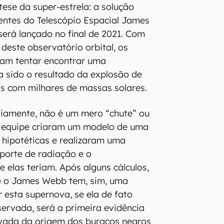
tese da super-estrela: a solução
lentes do Telescópio Espacial James
erá lançado no final de 2021. Com
deste observatório orbital, os
am tentar encontrar uma
a sido o resultado da explosão de
s com milhares de massas solares.
viamente, não é um mero “chute” ou
a equipe criaram um modelo de uma
hipotéticas e realizaram uma
porte de radiação e o
elas teriam. Após alguns cálculos,
ue o James Webb tem, sim, uma
 esta supernova, se ela de fato
bservada, será a primeira evidência
vada da origem dos buracos negros