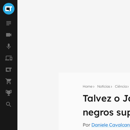
Home
Notícias
Ciência
Talvez o 
Seu res
negros su
Assine a newsle
mão.
Por
Daniele Cavalcan