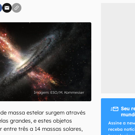
inscreva-se
li, aceito e concordo com os
Termos de Uso e Política de Privacidade do Ca
ESO/M. Kornmesser
Seu r
 de massa estelar surgem através
mundo
las grandes, e estes objetos
Assine a new
r entre três a 14 massas solares,
receba notíc