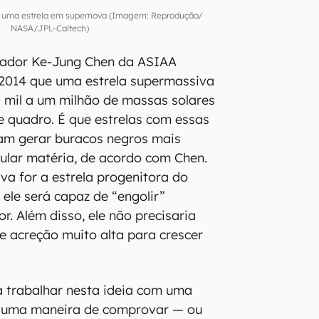
e uma estrela em supernova (Imagem: Reprodução/
NASA/JPL-Caltech)
sador Ke-Jung Chen da ASIAA
2014 que uma estrela supermassiva
 mil a um milhão de massas solares
 quadro. É que estrelas com essas
am gerar buracos negros mais
ular matéria, de acordo com Chen.
a for a estrela progenitora do
 ele será capaz de “engolir”
r. Além disso, ele não precisaria
 acreção muito alta para crescer
a trabalhar nesta ideia com uma
 uma maneira de comprovar — ou