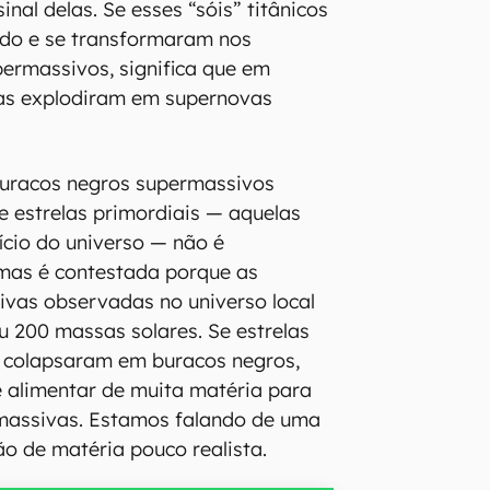
nal delas. Se esses “sóis” titânicos
ado e se transformaram nos
ermassivos, significa que em
as explodiram em supernovas
buracos negros supermassivos
de estrelas primordiais — aquelas
ício do universo — não é
mas é contestada porque as
ivas observadas no universo local
u 200 massas solares. Se estrelas
 colapsaram em buracos negros,
e alimentar de muita matéria para
massivas. Estamos falando de uma
ão de matéria pouco realista.