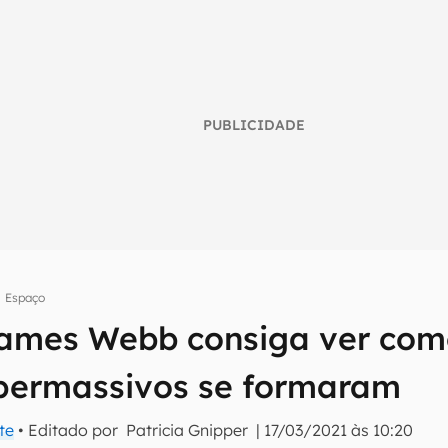
PUBLICIDADE
Espaço
James Webb consiga ver com
umo inteligente do mundo tech!
permassivos se formaram
tter do Canaltech e receba notícias e reviews sobre tecnologia 
te
• Editado por
Patricia Gnipper
|
17/03/2021 às 10:20