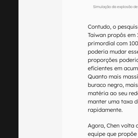
Simulação da explosão d
Contudo, o pesqui
Taiwan propôs em 
primordial com 100
poderia mudar esse
proporções poderi
eficientes em acum
Quanto mais massiv
buraco negro, mais
matéria ao seu redo
manter uma taxa de
rapidamente.
Agora, Chen volta 
equipe que propõe