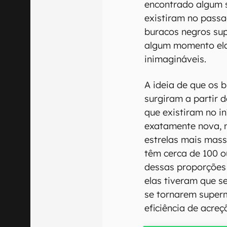
encontrado algum si
existiram no pass
buracos negros sup
algum momento el
inimagináveis.
A ideia de que os 
surgiram a partir 
que existiram no in
exatamente nova, 
estrelas mais mass
têm cerca de 100 o
dessas proporções
elas tiveram que s
se tornarem super
eficiência de acreç