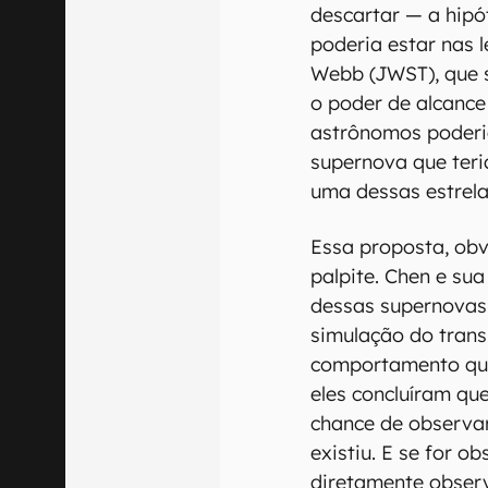
descartar — a hipó
poderia estar nas 
Webb (JWST), que s
o poder de alcance 
astrônomos poderi
supernova que teri
uma dessas estrela
Essa proposta, ob
palpite. Chen e su
dessas supernovas 
simulação do trans
comportamento que 
eles concluíram q
chance de observar
existiu. E se for o
diretamente obser