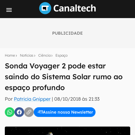
PUBLICIDADE
Seu resumo inteligente do mundo tech!
Assine a newsletter do Canaltech e receba
Home
Notícias
Ciência
Espaço
notícias e reviews sobre tecnologia em primeira
mão.
Sonda Voyager 2 pode estar
saindo do Sistema Solar rumo ao
E-mail
espaço profundo
Por
Patricia Gnipper
|
08/10/2018 às 21:33
inscreva-se
Assine nossa Newsletter
Confirmo que li, aceito e concordo com os
Termos de
Uso e Política de Privacidade do Canaltech.