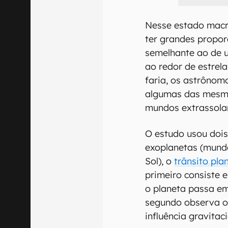
Nesse estado macr
ter grandes prop
semelhante ao de u
ao redor de estrel
faria, os astrôno
algumas das mesma
mundos extrassola
O estudo usou doi
exoplanetas (mundo
Sol), o
trânsito pla
primeiro consiste 
o planeta passa em
segundo observa o
influência gravita