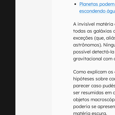
Planetas podem s
escondendo águ
A invisível matéri
todas as galáxias 
exceções (que, ali
astrônomos). Ningu
possível detectá-l
gravitacional com o
Como explicam os 
hipóteses sobre co
parecer caso pudés
ser resumidas em d
objetos macroscópi
poderia se apresen
matéria escura.