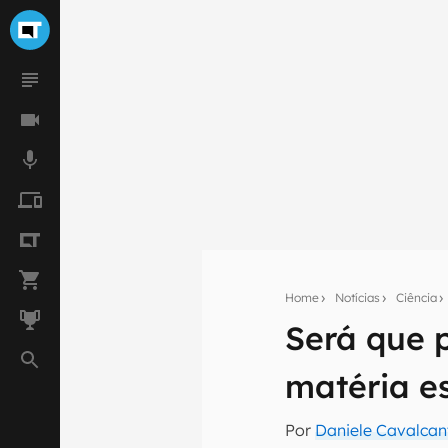
Home
Notícias
Ciência
Será que 
Seu res
matéria e
Assine a newsle
mão.
Por
Daniele Cavalcan
E-mail