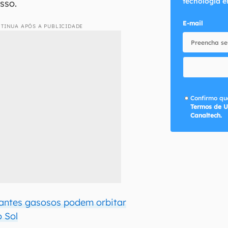
tecnologia e
sso.
E-mail
TINUA APÓS A PUBLICIDADE
Confirmo que
Termos de U
Canaltech.
antes gasosos podem orbitar
o Sol