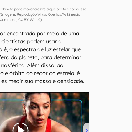
laneta pode mover a estrela que orbita e como isso
uz (Imagem: Reprodução/Alysa Obertas/Wikimedia
Commons, CC BY-SA 4.0)
for encontrado por meio de uma
s cientistas podem usar a
o é, o espectro de luz estelar que
era do planeta, para determinar
osférica. Além disso, ao
 e órbita ao redor da estrela, é
les medir sua massa e densidade.