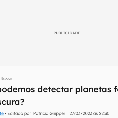
PUBLICIDADE
Espaço
podemos detectar planetas f
umo inteligente do mundo tech!
scura?
tter do Canaltech e receba notícias e reviews sobre tecnologia 
te
• Editado por
Patricia Gnipper
|
27/03/2023 às 22:30