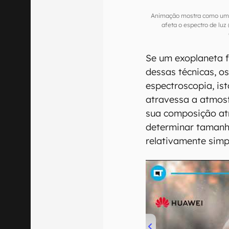
Animação mostra como um p
afeta o espectro de l
Se um exoplaneta 
dessas técnicas, o
espectroscopia, ist
atravessa a atmosf
sua composição atm
determinar tamanho
relativamente simp