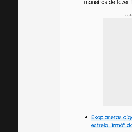
maneiras de fazer i
CON
Exoplanetas gig
estrela "irmã" d