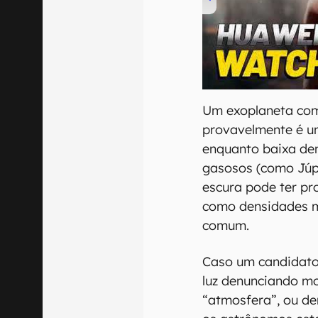
00:00
/
04:51
Um exoplaneta com 
provavelmente é u
enquanto baixa de
gasosos (como Júpi
escura pode ter pr
como densidades m
comum.
Caso um candidato 
luz denunciando mo
“atmosfera”, ou de