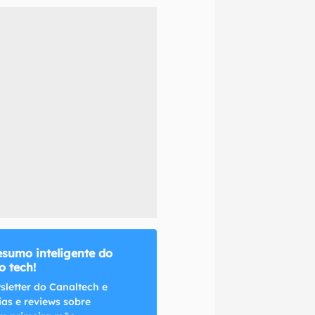
naltech.
esumo inteligente do
 tech!
sletter do Canaltech e
ias e reviews sobre