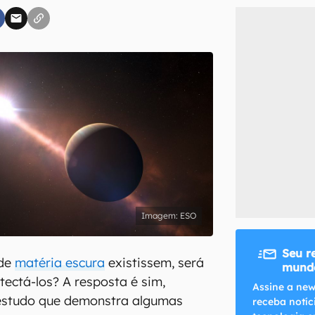
inscreva-se
li, aceito e concordo com os
Termos de Uso e Política de Privacidade do Ca
ESO
Seu r
 de
matéria escura
existissem, será
mundo
ectá-los? A resposta é sim,
Assine a new
estudo que demonstra algumas
receba notíc