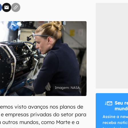
inscreva-se
li, aceito e concordo com os
Termos de Uso e Política de Privacidade do Ca
NASA
Seu r
temos visto avanços nos planos de
mundo
 e empresas privadas do setor para
Assine a new
a outros mundos, como Marte e a
receba notíc