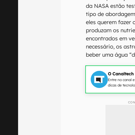
da NASA estão test
tipo de abordagem
eles querem fazer
produzam os nutrie
encontrados em ve
necessário, os as
beber uma água “di
O Canaltech
Entre no canal 
dicas de tecnol
CON