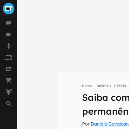
Home
Notícias
Ciência
Saiba com
Seu res
permanênc
Assine a newsle
mão.
Por
Daniele Cavalcan