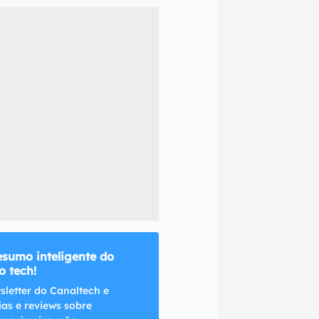
naltech.
esumo inteligente do
 tech!
sletter do Canaltech e
ias e reviews sobre