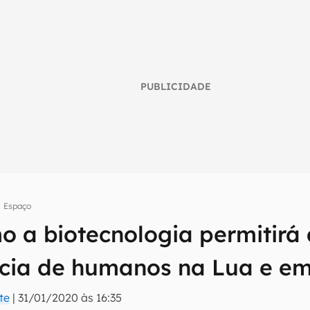
PUBLICIDADE
Espaço
o a biotecnologia permitirá 
umo inteligente do mundo tech!
ia de humanos na Lua e em
tter do Canaltech e receba notícias e reviews sobre tecnologia 
te
|
31/01/2020 às 16:35