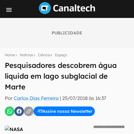
PUBLICIDADE
Seu resumo inteligente do mundo tech!
Assine a newsletter do Canaltech e receba
Home
Notícias
Ciência
Espaço
notícias e reviews sobre tecnologia em primeira
mão.
Pesquisadores descobrem água
líquida em lago subglacial de
E-mail
Marte
Por
Carlos Dias Ferreira
|
25/07/2018 às 16:37
inscreva-se
Assine nossa Newsletter
Confirmo que li, aceito e concordo com os
Termos de
NASA
Uso e Política de Privacidade do Canaltech.