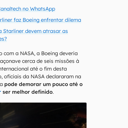
 Canaltech no WhatsApp
liner faz Boeing enfrentar dilema
 Starliner devem atrasar as
es?
to com a NASA, a Boeing deveria
açonave cerca de seis missões à
nternacional até o fim desta
, oficiais da NASA declararam na
da
pode demorar um pouco até o
er
ser melhor definido
.