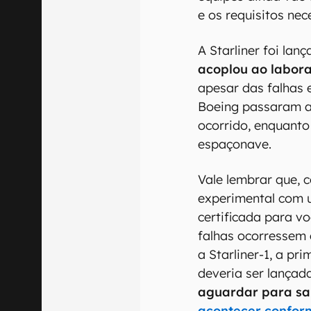
e os requisitos ne
A Starliner foi la
acoplou ao labora
apesar das falhas 
Boeing passaram a
ocorrido, enquanto
espaçonave.
Vale lembrar que,
experimental com 
certificada para vo
falhas ocorressem
a Starliner-1, a pr
deveria ser lançad
aguardar para s
acontecer conform