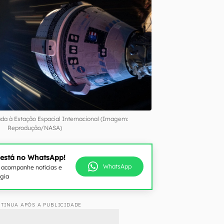
ada à Estação Espacial Internacional (Imagem:
Reprodução/NASA)
 está no WhatsApp!
WhatsApp
e acompanhe notícias e
ogia
TINUA APÓS A PUBLICIDADE