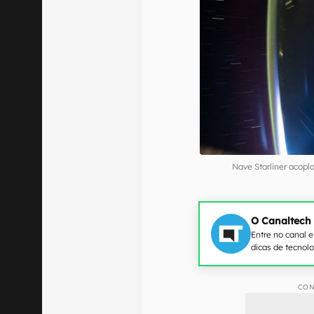
Nave Starliner acopl
O Canaltech
Entre no canal 
dicas de tecnol
CON