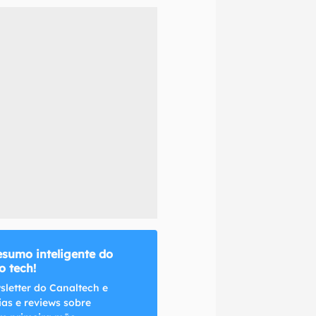
naltech.
esumo inteligente do
 tech!
sletter do Canaltech e
ias e reviews sobre