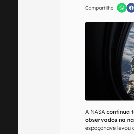
Compartilhe:
Confirmo que 
A NASA
continua 
observados na na
espaçonave levou 