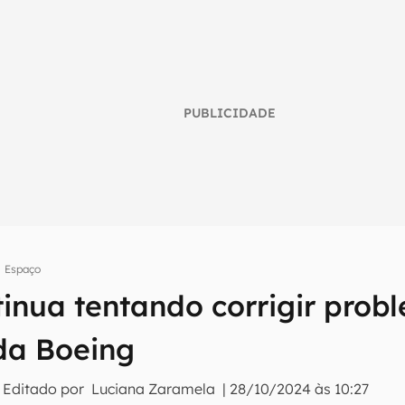
PUBLICIDADE
Espaço
umo inteligente do mundo tech!
inua tentando corrigir prob
tter do Canaltech e receba notícias e reviews sobre tecnologia 
 da Boeing
 Editado por
Luciana Zaramela
|
28/10/2024 às 10:27