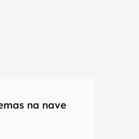
lemas na nave
em primeira