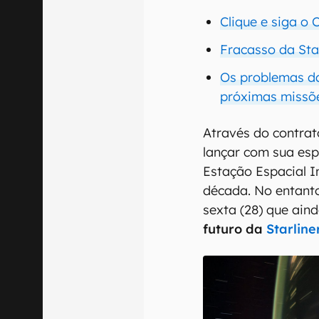
Clique e siga o
Fracasso da Star
Os problemas da
próximas missõ
Através do contra
lançar com sua esp
Estação Espacial I
década. No entanto
sexta (28) que ain
futuro da
Starlin