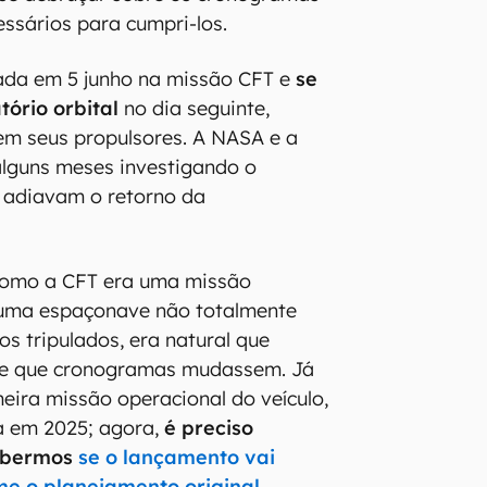
cessários para cumpri-los.
nçada em 5 junho na missão CFT e
se
tório orbital
no dia seguinte,
em seus propulsores. A NASA e a
lguns meses investigando o
 adiavam o retorno da
 como a CFT era uma missão
uma espaçonave não totalmente
os tripulados, era natural que
 e que cronogramas mudassem. Já
imeira missão operacional do veículo,
a em 2025; agora,
é preciso
abermos
se o lançamento vai
e o planejamento original.