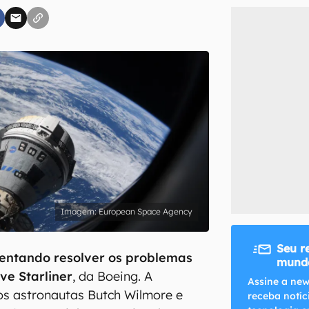
inscreva-se
li, aceito e concordo com os
Termos de Uso e Política de Privacidade do Ca
European Space Agency
Seu r
tentando resolver os problemas
mundo
ve Starliner
, da Boeing. A
Assine a new
os astronautas Butch Wilmore e
receba notíc