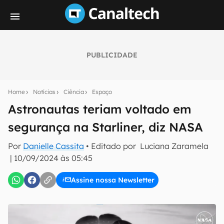
PUBLICIDADE
Seu resumo inteligente do mundo tech!
Assine a newsletter do Canaltech e receba
Home
Notícias
Ciência
Espaço
notícias e reviews sobre tecnologia em primeira
mão.
Astronautas teriam voltado em
segurança na Starliner, diz NASA
E-mail
Por
Danielle Cassita
• Editado por
Luciana Zaramela
|
10/09/2024 às 05:45
inscreva-se
Assine nossa Newsletter
Confirmo que li, aceito e concordo com os
Termos de
Uso e Política de Privacidade do Canaltech.