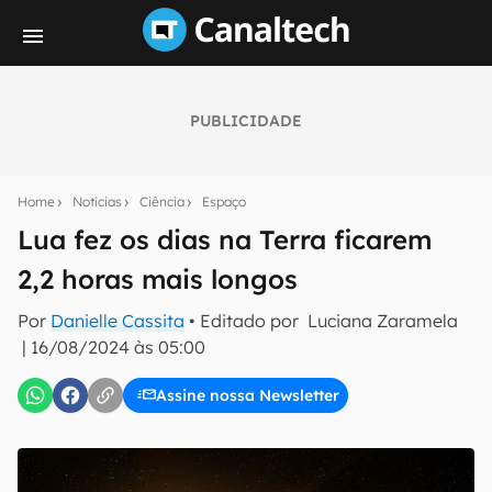
PUBLICIDADE
Seu resumo inteligente do mundo tech!
Assine a newsletter do Canaltech e receba
Home
Notícias
Ciência
Espaço
notícias e reviews sobre tecnologia em primeira
mão.
Lua fez os dias na Terra ficarem
2,2 horas mais longos
E-mail
Por
Danielle Cassita
• Editado por
Luciana Zaramela
|
16/08/2024 às 05:00
inscreva-se
Assine nossa Newsletter
Confirmo que li, aceito e concordo com os
Termos de
Uso e Política de Privacidade do Canaltech.