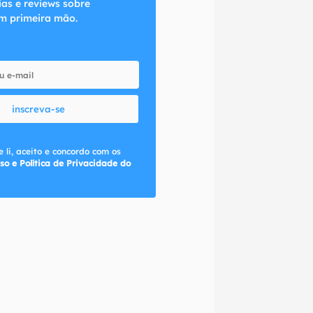
ias e reviews sobre
m primeira mão.
inscreva-se
 li, aceito e concordo com os
so e Política de Privacidade do