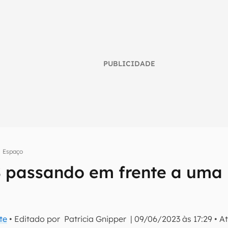
PUBLICIDADE
Espaço
S passando em frente a uma
umo inteligente do mundo tech!
tter do Canaltech e receba notícias e reviews sobre tecnologia 
te
• Editado por
Patricia Gnipper
|
09/06/2023 às 17:29
•
A