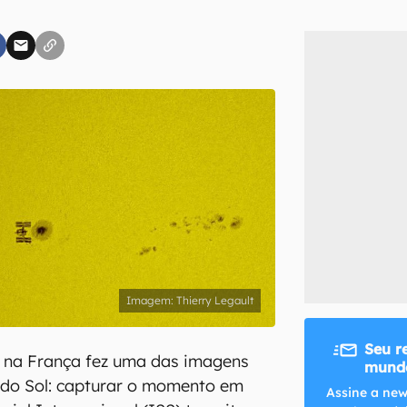
inscreva-se
li, aceito e concordo com os
Termos de Uso e Política de Privacidade do Ca
Thierry Legault
Seu r
 na França fez uma das imagens
mundo
 do Sol: capturar o momento em
Assine a new