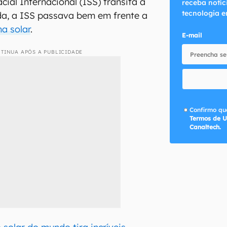
ial Internacional (ISS) transita a
receba notíc
tecnologia e
nda, a ISS passava bem em frente a
a solar
.
E-mail
TINUA APÓS A PUBLICIDADE
Confirmo que
Termos de U
Canaltech.