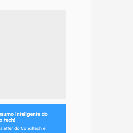
naltech.
esumo inteligente do
 tech!
sletter do Canaltech e