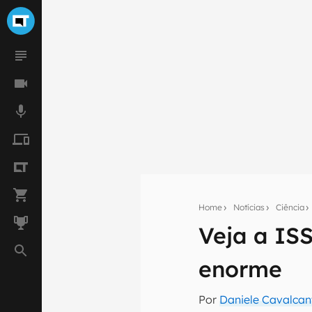
Home
Notícias
Ciência
Veja a IS
Seu res
enorme
Assine a newsle
mão.
Por
Daniele Cavalcan