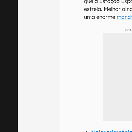
que a Estação Espac
estrela. Melhor ai
uma enorme
manch
CON