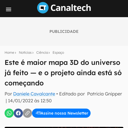
PUBLICIDADE
Seu resumo inteligente do mundo tech!
Assine a newsletter do Canaltech e receba
Home
Notícias
Ciência
Espaço
notícias e reviews sobre tecnologia em primeira
mão.
Este é maior mapa 3D do universo
já feito — e o projeto ainda está só
E-mail
começando
Por
Daniele Cavalcante
• Editado por
Patricia Gnipper
inscreva-se
|
14/01/2022 às 12:50
Assine nossa Newsletter
Confirmo que li, aceito e concordo com os
Termos de
Uso e Política de Privacidade do Canaltech.